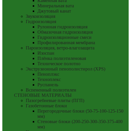
Каменная вата
Минеральная вата
Джутовый канат
Звукоизоляция
Гидроизоляция
Рулонная гидроизоляция
Обмазочная гидроизоляция
Гидроизоляционные смеси
Профилированная мембрана
Пароизоляция, ветро-влагозащита
Изоспан
Плёнка полиэтиленовая
Техническое полотно
Экструзионный пенополистирол (XPS)
Пеноплэкс
Техноплекс
Руспанель
Вспененный полиэтилен
СТЕНОВЫЕ МАТЕРИАЛЫ
Пазогребневые плиты (ПГП)
Газобетонные блоки
Перегородочные блоки (50-75-100-125-150
мм)
Стеновые блоки (200-250-300-350-375-400
мм)