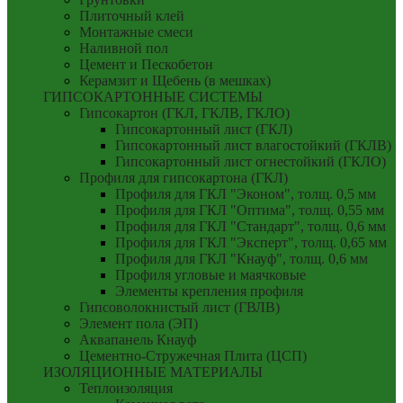
Плиточный клей
Монтажные смеси
Наливной пол
Цемент и Пескобетон
Керамзит и Щебень (в мешках)
ГИПСОКАРТОННЫЕ СИСТЕМЫ
Гипсокартон (ГКЛ, ГКЛВ, ГКЛО)
Гипсокартонный лист (ГКЛ)
Гипсокартонный лист влагостойкий (ГКЛВ)
Гипсокартонный лист огнестойкий (ГКЛО)
Профиля для гипсокартона (ГКЛ)
Профиля для ГКЛ "Эконом", толщ. 0,5 мм
Профиля для ГКЛ "Оптима", толщ. 0,55 мм
Профиля для ГКЛ "Стандарт", толщ. 0,6 мм
Профиля для ГКЛ "Эксперт", толщ. 0,65 мм
Профиля для ГКЛ "Кнауф", толщ. 0,6 мм
Профиля угловые и маячковые
Элементы крепления профиля
Гипсоволокнистый лист (ГВЛВ)
Элемент пола (ЭП)
Аквапанель Кнауф
Цементно-Стружечная Плита (ЦСП)
ИЗОЛЯЦИОННЫЕ МАТЕРИАЛЫ
Теплоизоляция