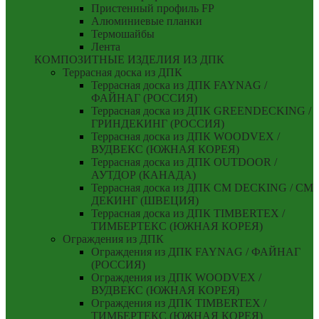
Пристенный профиль FP
Алюминиевые планки
Термошайбы
Лента
КОМПОЗИТНЫЕ ИЗДЕЛИЯ ИЗ ДПК
Террасная доска из ДПК
Террасная доска из ДПК FAYNAG /
ФАЙНАГ (РОССИЯ)
Террасная доска из ДПК GREENDECKING /
ГРИНДЕКИНГ (РОССИЯ)
Террасная доска из ДПК WOODVEX /
ВУДВЕКС (ЮЖНАЯ КОРЕЯ)
Террасная доска из ДПК OUTDOOR /
АУТДОР (КАНАДА)
Террасная доска из ДПК CM DECKING / СМ
ДЕКИНГ (ШВЕЦИЯ)
Террасная доска из ДПК TIMBERTEX /
ТИМБЕРТЕКС (ЮЖНАЯ КОРЕЯ)
Ограждения из ДПК
Ограждения из ДПК FAYNAG / ФАЙНАГ
(РОССИЯ)
Ограждения из ДПК WOODVEX /
ВУДВЕКС (ЮЖНАЯ КОРЕЯ)
Ограждения из ДПК TIMBERTEX /
ТИМБЕРТЕКС (ЮЖНАЯ КОРЕЯ)