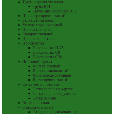
Труба круглая стальная
Труба ВГП
Труба оцинкованная ВГП
Швеллер горячекатаный
Балка двутавровая
Уголок горячекатаный
Полоса стальная
Квадрат стальной
Проволока вязальная
Профнастил
Профнастил Н-75
Профнастил С8
Профнастил С20
Листовой прокат
Лист рифленый
Лист оцинкованный
Лист холоднокатаный
Лист горячекатаный
Сетка металлическая
Сетка сварная в картах
Сетка сварная в рулонах
Сетка рабица
Винтовые сваи
Отводы стальные
Отводы неоцинкованные