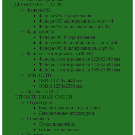
ДРЕВЕСНЫЕ ПЛИТЫ
Фанера ФК
Фанера ФК строительная
Фанера ФК калиброванная, сорт 4/4
Фанера ФК шлифованная, сорт 3/4
Фанера ФСФ
Фанера ФСФ строительная
Фанера ФСФ калиброванная, сорт 4/4
Фанера ФСФ шлифованная, сорт 3/4
Фанера ламинированная (ФОФ)
Фанера ламинированная 1220x2440 мм
Фанера ламинированная 1250x2500 мм
Фанера ламинированная 1500x3000 мм
OSB (ОСП)
OSB-3 1220x2440 мм
OSB-3 1250x2500 мм
Оргалит (ДВП)
СТРОИТЕЛЬНЫЕ СМЕСИ
Штукатурки
Выравнивающие штукатурки
Декоративные штукатурки
Шпаклёвки
Сухие шпаклёвки
Готовые шпаклёвки
Грунтовки