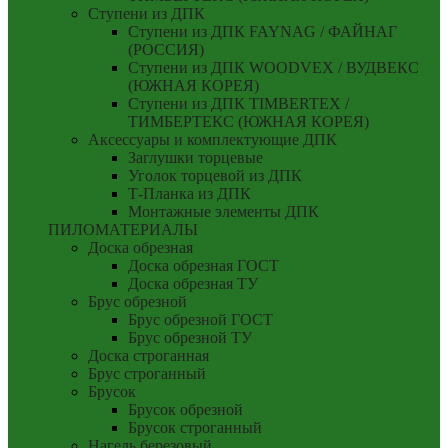
Ступени из ДПК
Ступени из ДПК FAYNAG / ФАЙНАГ
(РОССИЯ)
Ступени из ДПК WOODVEX / ВУДВЕКС
(ЮЖНАЯ КОРЕЯ)
Ступени из ДПК TIMBERTEX /
ТИМБЕРТЕКС (ЮЖНАЯ КОРЕЯ)
Аксессуары и комплектующие ДПК
Заглушки торцевые
Уголок торцевой из ДПК
Т-Планка из ДПК
Монтажные элементы ДПК
ПИЛОМАТЕРИАЛЫ
Доска обрезная
Доска обрезная ГОСТ
Доска обрезная ТУ
Брус обрезной
Брус обрезной ГОСТ
Брус обрезной ТУ
Доска строганная
Брус строганный
Брусок
Брусок обрезной
Брусок строганный
Нагель березовый