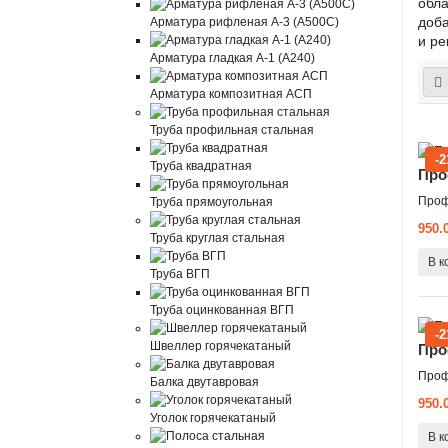
обла
доба
Арматура рифленая А-3 (А500С)
и ре
Арматура гладкая А-1 (А240)
Арматура композитная АСП
Труба профильная стальная
-
Труба квадратная
Про
Проф
Труба прямоугольная
950.
Труба круглая стальная
В к
Труба ВГП
Труба оцинкованная ВГП
-
Швеллер горячекатаный
Про
Проф
Балка двутавровая
950.
Уголок горячекатаный
В к