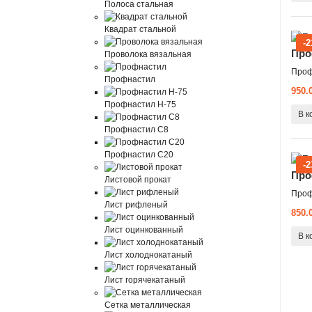
Полоса стальная
Квадрат стальной
-
Про
Проволока вязальная
Проф
Профнастил
950.
Профнастил Н-75
В к
Профнастил С8
Профнастил С20
-
Про
Листовой прокат
Проф
Лист рифленый
850.
Лист оцинкованный
В к
Лист холоднокатаный
Лист горячекатаный
Сетка металлическая