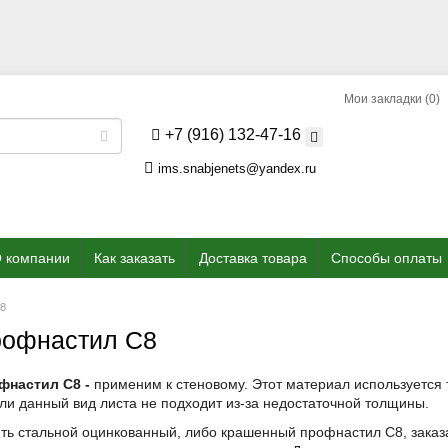
Мои закладки (0)
+7 (916) 132-47-16
ims.snabjenets@yandex.ru
 компании
Как заказать
Доставка товара
Способы оплаты
С8
офнастил С8
фнастил С8 -
применим к стеновому. Этот материал используется т
ли данный вид листа не подходит из-за недостаточной толщины.
ть стальной оцинкованный, либо крашенный профнастил С8, заказа