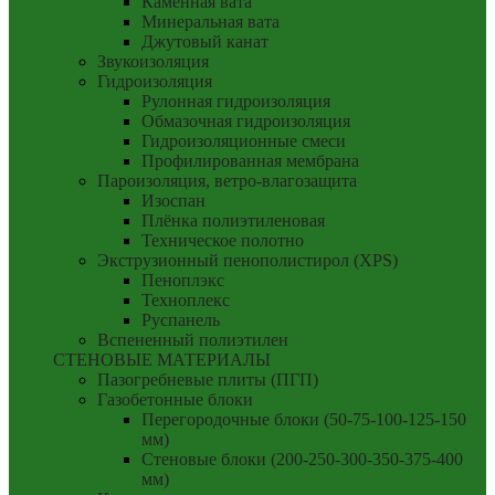
Каменная вата
Минеральная вата
Джутовый канат
Звукоизоляция
Гидроизоляция
Рулонная гидроизоляция
Обмазочная гидроизоляция
Гидроизоляционные смеси
Профилированная мембрана
Пароизоляция, ветро-влагозащита
Изоспан
Плёнка полиэтиленовая
Техническое полотно
Экструзионный пенополистирол (XPS)
Пеноплэкс
Техноплекс
Руспанель
Вспененный полиэтилен
СТЕНОВЫЕ МАТЕРИАЛЫ
Пазогребневые плиты (ПГП)
Газобетонные блоки
Перегородочные блоки (50-75-100-125-150
мм)
Стеновые блоки (200-250-300-350-375-400
мм)