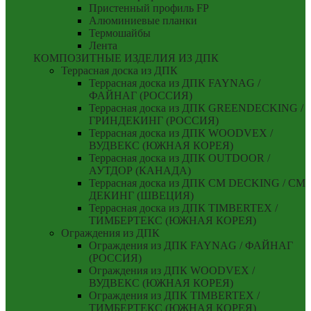
Пристенный профиль FP
Алюминиевые планки
Термошайбы
Лента
КОМПОЗИТНЫЕ ИЗДЕЛИЯ ИЗ ДПК
Террасная доска из ДПК
Террасная доска из ДПК FAYNAG /
ФАЙНАГ (РОССИЯ)
Террасная доска из ДПК GREENDECKING /
ГРИНДЕКИНГ (РОССИЯ)
Террасная доска из ДПК WOODVEX /
ВУДВЕКС (ЮЖНАЯ КОРЕЯ)
Террасная доска из ДПК OUTDOOR /
АУТДОР (КАНАДА)
Террасная доска из ДПК CM DECKING / СМ
ДЕКИНГ (ШВЕЦИЯ)
Террасная доска из ДПК TIMBERTEX /
ТИМБЕРТЕКС (ЮЖНАЯ КОРЕЯ)
Ограждения из ДПК
Ограждения из ДПК FAYNAG / ФАЙНАГ
(РОССИЯ)
Ограждения из ДПК WOODVEX /
ВУДВЕКС (ЮЖНАЯ КОРЕЯ)
Ограждения из ДПК TIMBERTEX /
ТИМБЕРТЕКС (ЮЖНАЯ КОРЕЯ)