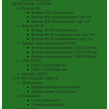
ДРЕВЕСНЫЕ ПЛИТЫ
Фанера ФК
Фанера ФК строительная
Фанера ФК калиброванная, сорт 4/4
Фанера ФК шлифованная, сорт 3/4
Фанера ФСФ
Фанера ФСФ строительная
Фанера ФСФ калиброванная, сорт 4/4
Фанера ФСФ шлифованная, сорт 3/4
Фанера ламинированная (ФОФ)
Фанера ламинированная 1220x2440 мм
Фанера ламинированная 1250x2500 мм
Фанера ламинированная 1500x3000 мм
OSB (ОСП)
OSB-3 1220x2440 мм
OSB-3 1250x2500 мм
Оргалит (ДВП)
СТРОИТЕЛЬНЫЕ СМЕСИ
Штукатурки
Выравнивающие штукатурки
Декоративные штукатурки
Шпаклёвки
Сухие шпаклёвки
Готовые шпаклёвки
Грунтовки