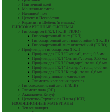
Плиточный клей
Монтажные смеси
Наливной пол
Цемент и Пескобетон
Керамзит и Щебень (в мешках)
ГИПСОКАРТОННЫЕ СИСТЕМЫ
Гипсокартон (ГКЛ, ГКЛВ, ГКЛО)
Гипсокартонный лист (ГКЛ)
Гипсокартонный лист влагостойкий (ГКЛВ)
Гипсокартонный лист огнестойкий (ГКЛО)
Профиля для гипсокартона (ГКЛ)
Профиля для ГКЛ "Эконом", толщ. 0,5 мм
Профиля для ГКЛ "Оптима", толщ. 0,55 мм
Профиля для ГКЛ "Стандарт", толщ. 0,6 мм
Профиля для ГКЛ "Эксперт", толщ. 0,65 мм
Профиля для ГКЛ "Кнауф", толщ. 0,6 мм
Профиля угловые и маячковые
Элементы крепления профиля
Гипсоволокнистый лист (ГВЛВ)
Элемент пола (ЭП)
Аквапанель Кнауф
Цементно-Стружечная Плита (ЦСП)
ИЗОЛЯЦИОННЫЕ МАТЕРИАЛЫ
Теплоизоляция