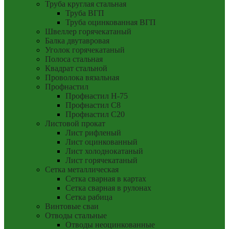
Труба круглая стальная
Труба ВГП
Труба оцинкованная ВГП
Швеллер горячекатаный
Балка двутавровая
Уголок горячекатаный
Полоса стальная
Квадрат стальной
Проволока вязальная
Профнастил
Профнастил Н-75
Профнастил С8
Профнастил С20
Листовой прокат
Лист рифленый
Лист оцинкованный
Лист холоднокатаный
Лист горячекатаный
Сетка металлическая
Сетка сварная в картах
Сетка сварная в рулонах
Сетка рабица
Винтовые сваи
Отводы стальные
Отводы неоцинкованные