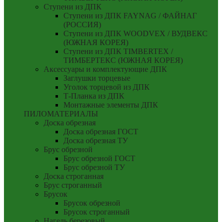
Ступени из ДПК
Ступени из ДПК FAYNAG / ФАЙНАГ
(РОССИЯ)
Ступени из ДПК WOODVEX / ВУДВЕКС
(ЮЖНАЯ КОРЕЯ)
Ступени из ДПК TIMBERTEX /
ТИМБЕРТЕКС (ЮЖНАЯ КОРЕЯ)
Аксессуары и комплектующие ДПК
Заглушки торцевые
Уголок торцевой из ДПК
Т-Планка из ДПК
Монтажные элементы ДПК
ПИЛОМАТЕРИАЛЫ
Доска обрезная
Доска обрезная ГОСТ
Доска обрезная ТУ
Брус обрезной
Брус обрезной ГОСТ
Брус обрезной ТУ
Доска строганная
Брус строганный
Брусок
Брусок обрезной
Брусок строганный
Нагель березовый