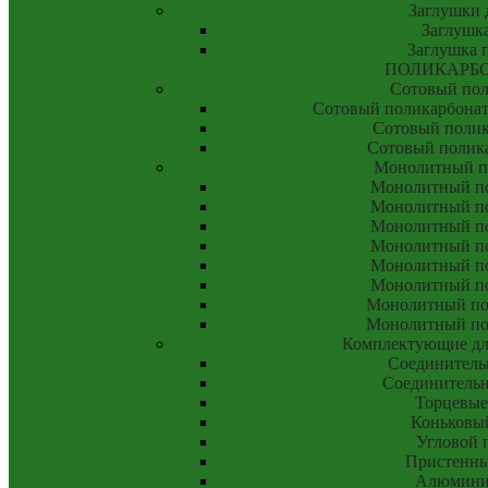
Заглушки 
Заглушка
Заглушка 
ПОЛИКАРБ
Сотовый пол
Сотовый поликарбонат
Сотовый полик
Сотовый полик
Монолитный п
Монолитный по
Монолитный по
Монолитный по
Монолитный по
Монолитный по
Монолитный по
Монолитный пол
Монолитный пол
Комплектующие дл
Соединитель
Соединитель
Торцевые
Коньковы
Угловой 
Пристенны
Алюмини