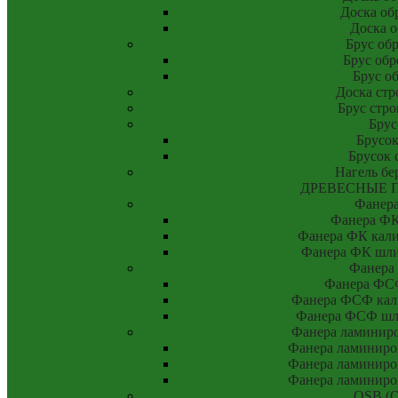
Доска об
Доска о
Брус об
Брус об
Брус о
Доска стр
Брус стр
Брус
Брусок
Брусок 
Нагель бе
ДРЕВЕСНЫЕ 
Фанер
Фанера ФК
Фанера ФК калиб
Фанера ФК шлиф
Фанера
Фанера ФСФ
Фанера ФСФ кали
Фанера ФСФ шли
Фанера ламинир
Фанера ламиниро
Фанера ламиниро
Фанера ламиниро
OSB (