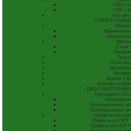
OSB-3 1
OSB-3 1
Оргалит
СТРОИТЕЛЬНЫ
Штукат
Выравниваю
Декоративн
Шпакл
Сухие 
Готовые
Грунт
Плиточны
Монтажны
Наливно
Цемент и П
Керамзит и Щебе
ГИПСОКАРТОННЫ
Гипсокартон (ГК
Гипсокартон
Гипсокартонный лис
Гипсокартонный ли
Профиля для гипс
Профиля для ГКЛ "
Профиля для ГКЛ "О
Профиля для ГКЛ "С