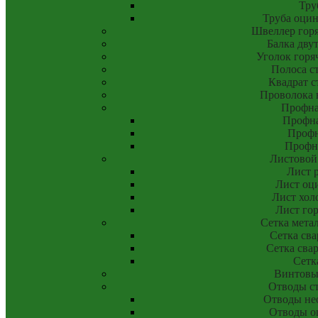
Тру
Труба оци
Швеллер гор
Балка дву
Уголок горя
Полоса с
Квадрат с
Проволока 
Профна
Профна
Профн
Профн
Листовой
Лист 
Лист оц
Лист хол
Лист го
Сетка мета
Сетка сва
Сетка свар
Сетк
Винтовы
Отводы с
Отводы не
Отводы о