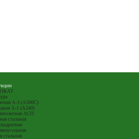
укции
ОКАТ
ура
еная А-3 (А500С)
дкая А-1 (А240)
омпозитная АСП
ная стальная
квадратная
ямоугольная
я стальная