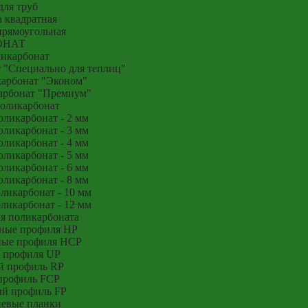
для труб
 квадратная
прямоугольная
ОНАТ
икарбонат
 "Специально для теплиц"
арбонат "Эконом"
арбонат "Премиум"
оликарбонат
ликарбонат - 2 мм
ликарбонат - 3 мм
ликарбонат - 4 мм
ликарбонат - 5 мм
ликарбонат - 6 мм
ликарбонат - 8 мм
икарбонат - 10 мм
икарбонат - 12 мм
я поликарбоната
ные профиля HP
ные профиля HCP
 профиля UP
й профиль RP
профиль FCP
й профиль FP
евые планки