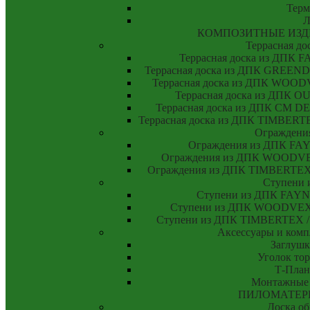
Тер
Л
КОМПОЗИТНЫЕ ИЗД
Террасная до
Террасная доска из ДПК
Террасная доска из ДПК GREE
Террасная доска из ДПК WO
Террасная доска из ДПК
Террасная доска из ДПК CM
Террасная доска из ДПК TIMBE
Ограждени
Ограждения из ДПК F
Ограждения из ДПК WOODV
Ограждения из ДПК TIMBERT
Ступени 
Ступени из ДПК FAY
Ступени из ДПК WOODVE
Ступени из ДПК TIMBERTEX
Аксессуары и ком
Заглушк
Уголок то
Т-План
Монтажные
ПИЛОМАТЕР
Доска об