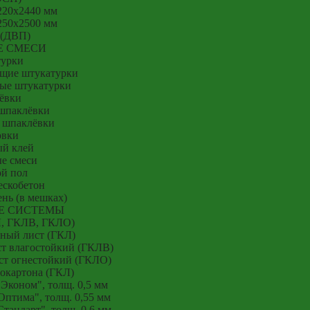
220x2440 мм
250x2500 мм
 (ДВП)
Е СМЕСИ
урки
щие штукатурки
ые штукатурки
ёвки
шпаклёвки
 шпаклёвки
овки
й клей
е смеси
й пол
ескобетон
нь (в мешках)
Е СИСТЕМЫ
Л, ГКЛВ, ГКЛО)
ный лист (ГКЛ)
т влагостойкий (ГКЛВ)
ст огнестойкий (ГКЛО)
окартона (ГКЛ)
Эконом", толщ. 0,5 мм
птима", толщ. 0,55 мм
тандарт", толщ. 0,6 мм