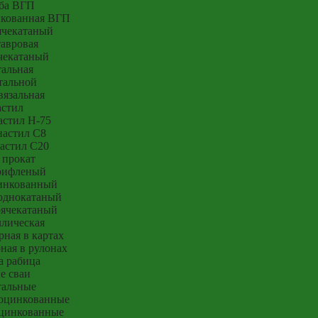
ба ВГП
нкованная ВГП
ячекатаный
тавровая
чекатаный
тальная
тальной
вязальная
стил
стил Н-75
астил С8
астил С20
 прокат
рифленый
инкованный
однокатаный
рячекатаный
ллическая
рная в картах
ная в рулонах
а рабица
е сваи
тальные
оцинкованные
цинкованные