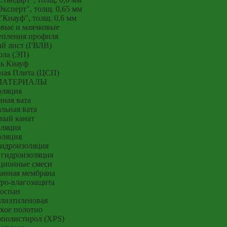
ксперт", толщ. 0,65 мм
Кнауф", толщ. 0,6 мм
вые и маячковые
епления профиля
й лист (ГВЛВ)
ола (ЭП)
ь Кнауф
ная Плита (ЦСП)
МАТЕРИАЛЫ
оляция
ная вата
льная вата
вый канат
оляция
оляция
гидроизоляция
 гидроизоляция
ционные смеси
анная мембрана
тро-влагозащита
оспан
лиэтиленовая
кое полотно
полистирол (XPS)