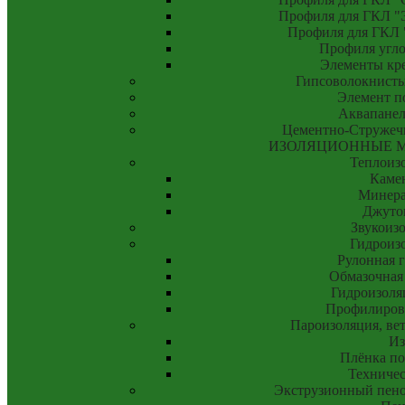
Профиля для ГКЛ "Э
Профиля для ГКЛ "
Профиля угло
Элементы кр
Гипсоволокнисты
Элемент п
Аквапанел
Цементно-Стружеч
ИЗОЛЯЦИОННЫЕ 
Теплоиз
Камен
Минера
Джуто
Звукоиз
Гидроиз
Рулонная 
Обмазочная
Гидроизоля
Профилиров
Пароизоляция, ве
Из
Плёнка по
Техничес
Экструзионный пено