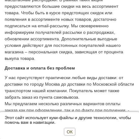
предоставляются большие скидки на весь ассортимент
товара. Чтобы быть в курсе предстоящих скидок или
появления в ассортименте новых товаров, достаточно
подписаться на email-рассылку. Мы своевременно
информируем получателей рассылки о распродажах,
обновлении ассортимента. Дополнительные выгодные
условия действуют для постоянных покупателей нашего
магазина – персональная скидка, зависящая от процента
выкупа товара.
Доставка и оплата без проблем
У нас присутствуют практически любые виды доставки: от
доставки по городу Москва до доставки по Московской области
транспортом нашей компании. Покупатель может также
забрать заказ из пункта самовывоза.
Мы предлагаем несколько различных вариантов оплаты
заказа как при оформлении, так и по факту при получении, -
банковской картой или переводом, наличным расчетом или
Этот сайт использует куки-файлы и другие технологии, чтобы
помочь вам в навигации.
безналичной оплатой. Если товар не подошел, его можно
вернуть с курьером как до оплаты заказа, так и после в
ОК
течение 14 дней.