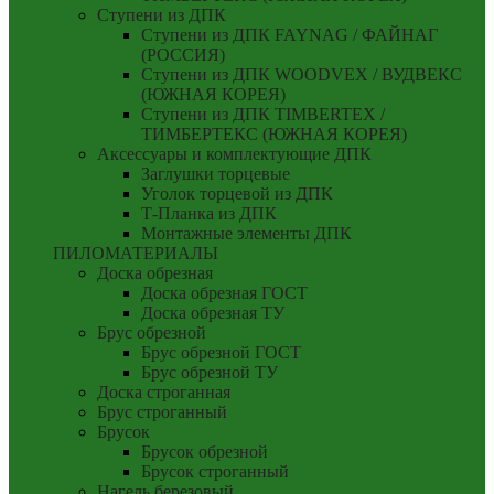
Ступени из ДПК
Ступени из ДПК FAYNAG / ФАЙНАГ
(РОССИЯ)
Ступени из ДПК WOODVEX / ВУДВЕКС
(ЮЖНАЯ КОРЕЯ)
Ступени из ДПК TIMBERTEX /
ТИМБЕРТЕКС (ЮЖНАЯ КОРЕЯ)
Аксессуары и комплектующие ДПК
Заглушки торцевые
Уголок торцевой из ДПК
Т-Планка из ДПК
Монтажные элементы ДПК
ПИЛОМАТЕРИАЛЫ
Доска обрезная
Доска обрезная ГОСТ
Доска обрезная ТУ
Брус обрезной
Брус обрезной ГОСТ
Брус обрезной ТУ
Доска строганная
Брус строганный
Брусок
Брусок обрезной
Брусок строганный
Нагель березовый