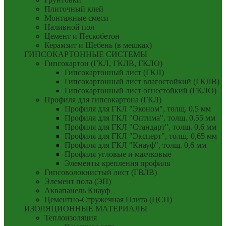
Плиточный клей
Монтажные смеси
Наливной пол
Цемент и Пескобетон
Керамзит и Щебень (в мешках)
ГИПСОКАРТОННЫЕ СИСТЕМЫ
Гипсокартон (ГКЛ, ГКЛВ, ГКЛО)
Гипсокартонный лист (ГКЛ)
Гипсокартонный лист влагостойкий (ГКЛВ)
Гипсокартонный лист огнестойкий (ГКЛО)
Профиля для гипсокартона (ГКЛ)
Профиля для ГКЛ "Эконом", толщ. 0,5 мм
Профиля для ГКЛ "Оптима", толщ. 0,55 мм
Профиля для ГКЛ "Стандарт", толщ. 0,6 мм
Профиля для ГКЛ "Эксперт", толщ. 0,65 мм
Профиля для ГКЛ "Кнауф", толщ. 0,6 мм
Профиля угловые и маячковые
Элементы крепления профиля
Гипсоволокнистый лист (ГВЛВ)
Элемент пола (ЭП)
Аквапанель Кнауф
Цементно-Стружечная Плита (ЦСП)
ИЗОЛЯЦИОННЫЕ МАТЕРИАЛЫ
Теплоизоляция