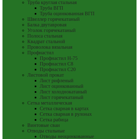
Труба круглая стальная
Труба ВГП
Труба оцинкованная ВГП
Швеллер горячекатаный
Балка двутавровая
Уголок горячекатаный
Полоса стальная
Квадрат стальной
Проволока вязальная
Профнастил
Профнастил Н-75
Профнастил С8
Профнастил С20
Листовой прокат
Лист рифленый
Лист оцинкованный
Лист холоднокатаный
Лист горячекатаный
Сетка металлическая
Сетка сварная в картах
Сетка сварная в рулонах
Сетка рабица
Винтовые сваи
Отводы стальные
Отводы неоцинкованные