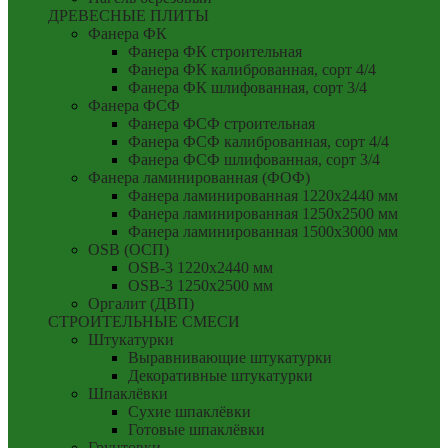
ДРЕВЕСНЫЕ ПЛИТЫ
Фанера ФК
Фанера ФК строительная
Фанера ФК калиброванная, сорт 4/4
Фанера ФК шлифованная, сорт 3/4
Фанера ФСФ
Фанера ФСФ строительная
Фанера ФСФ калиброванная, сорт 4/4
Фанера ФСФ шлифованная, сорт 3/4
Фанера ламинированная (ФОФ)
Фанера ламинированная 1220x2440 мм
Фанера ламинированная 1250x2500 мм
Фанера ламинированная 1500x3000 мм
OSB (ОСП)
OSB-3 1220x2440 мм
OSB-3 1250x2500 мм
Оргалит (ДВП)
СТРОИТЕЛЬНЫЕ СМЕСИ
Штукатурки
Выравнивающие штукатурки
Декоративные штукатурки
Шпаклёвки
Сухие шпаклёвки
Готовые шпаклёвки
Грунтовки