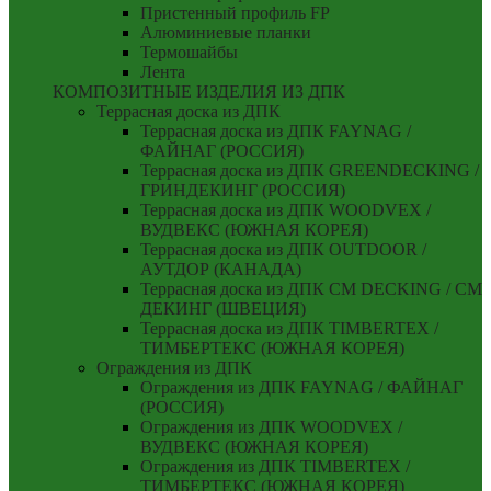
Пристенный профиль FP
Алюминиевые планки
Термошайбы
Лента
КОМПОЗИТНЫЕ ИЗДЕЛИЯ ИЗ ДПК
Террасная доска из ДПК
Террасная доска из ДПК FAYNAG /
ФАЙНАГ (РОССИЯ)
Террасная доска из ДПК GREENDECKING /
ГРИНДЕКИНГ (РОССИЯ)
Террасная доска из ДПК WOODVEX /
ВУДВЕКС (ЮЖНАЯ КОРЕЯ)
Террасная доска из ДПК OUTDOOR /
АУТДОР (КАНАДА)
Террасная доска из ДПК CM DECKING / СМ
ДЕКИНГ (ШВЕЦИЯ)
Террасная доска из ДПК TIMBERTEX /
ТИМБЕРТЕКС (ЮЖНАЯ КОРЕЯ)
Ограждения из ДПК
Ограждения из ДПК FAYNAG / ФАЙНАГ
(РОССИЯ)
Ограждения из ДПК WOODVEX /
ВУДВЕКС (ЮЖНАЯ КОРЕЯ)
Ограждения из ДПК TIMBERTEX /
ТИМБЕРТЕКС (ЮЖНАЯ КОРЕЯ)