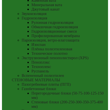
Каменная вата
Минеральная вата
Джутовый канат
Звукоизоляция
Гидроизоляция
Рулонная гидроизоляция
Обмазочная гидроизоляция
Гидроизоляционные смеси
Профилированная мембрана
Пароизоляция, ветро-влагозащита
Изоспан
Плёнка полиэтиленовая
Техническое полотно
Экструзионный пенополистирол (XPS)
Пеноплэкс
Техноплекс
Руспанель
Вспененный полиэтилен
СТЕНОВЫЕ МАТЕРИАЛЫ
Пазогребневые плиты (ПГП)
Газобетонные блоки
Перегородочные блоки (50-75-100-125-150
мм)
Стеновые блоки (200-250-300-350-375-400
мм)