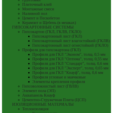
Плиточный клей
Монтажные смеси
Наливной пол
Цемент и Пескобетон
Керамзит и Щебень (в мешках)
ГИПСОКАРТОННЫЕ СИСТЕМЫ
Гипсокартон (ГКЛ, ГКЛВ, ГКЛО)
Гипсокартонный лист (ГКЛ)
Гипсокартонный лист влагостойкий (ГКЛВ)
Гипсокартонный лист огнестойкий (ГКЛО)
Профиля для гипсокартона (ГКЛ)
Профиля для ГКЛ "Эконом", толщ. 0,5 мм
Профиля для ГКЛ "Оптима", толщ. 0,55 мм
Профиля для ГКЛ "Стандарт", толщ. 0,6 мм
Профиля для ГКЛ "Эксперт", толщ. 0,65 мм
Профиля для ГКЛ "Кнауф", толщ. 0,6 мм
Профиля угловые и маячковые
Элементы крепления профиля
Гипсоволокнистый лист (ГВЛВ)
Элемент пола (ЭП)
Аквапанель Кнауф
Цементно-Стружечная Плита (ЦСП)
ИЗОЛЯЦИОННЫЕ МАТЕРИАЛЫ
Теплоизоляция