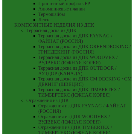
Пристенный профиль FP
Алюминиевые планки
Термошайбы
Лента
КОМПОЗИТНЫЕ ИЗДЕЛИЯ ИЗ ДПК
Террасная доска из ДПК
Террасная доска из ДПК FAYNAG /
ФАЙНАГ (РОССИЯ)
Террасная доска из ДПК GREENDECKING /
ГРИНДЕКИНГ (РОССИЯ)
Террасная доска из ДПК WOODVEX /
ВУДВЕКС (ЮЖНАЯ КОРЕЯ)
Террасная доска из ДПК OUTDOOR /
АУТДОР (КАНАДА)
Террасная доска из ДПК CM DECKING / СМ
ДЕКИНГ (ШВЕЦИЯ)
Террасная доска из ДПК TIMBERTEX /
ТИМБЕРТЕКС (ЮЖНАЯ КОРЕЯ)
Ограждения из ДПК
Ограждения из ДПК FAYNAG / ФАЙНАГ
(РОССИЯ)
Ограждения из ДПК WOODVEX /
ВУДВЕКС (ЮЖНАЯ КОРЕЯ)
Ограждения из ДПК TIMBERTEX /
ТИМБЕРТЕКС (ЮЖНАЯ КОРЕЯ)