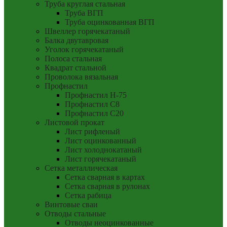
Труба круглая стальная
Труба ВГП
Труба оцинкованная ВГП
Швеллер горячекатаный
Балка двутавровая
Уголок горячекатаный
Полоса стальная
Квадрат стальной
Проволока вязальная
Профнастил
Профнастил Н-75
Профнастил С8
Профнастил С20
Листовой прокат
Лист рифленый
Лист оцинкованный
Лист холоднокатаный
Лист горячекатаный
Сетка металлическая
Сетка сварная в картах
Сетка сварная в рулонах
Сетка рабица
Винтовые сваи
Отводы стальные
Отводы неоцинкованные