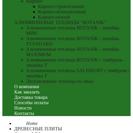
Кирпич
Кирпич строительный
Кирпич облицовочный
Кирпич печной
АЛЮМИНИЕВЫЕ ТЕПЛИЦЫ "BOTANIK"
Алюминиевые теплицы BOTANIK - линейка
MINI
Алюминиевые теплицы BOTANIK - линейка
STANDARD
Алюминиевые теплицы BOTANIK - линейка
MAXIMUM
Алюминиевые теплицы BOTANIK с тамбуром -
линейка T
Алюминиевые теплицы SALISBURY с тамбуром -
линейка T
Эксклюзивные теплицы на заказ
О компании
Как заказать
Доставка товара
Способы оплаты
Новости
Контакты
Home
ДРЕВЕСНЫЕ ПЛИТЫ