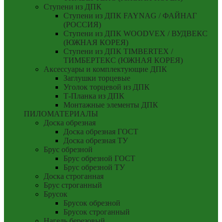
Ступени из ДПК
Ступени из ДПК FAYNAG / ФАЙНАГ
(РОССИЯ)
Ступени из ДПК WOODVEX / ВУДВЕКС
(ЮЖНАЯ КОРЕЯ)
Ступени из ДПК TIMBERTEX /
ТИМБЕРТЕКС (ЮЖНАЯ КОРЕЯ)
Аксессуары и комплектующие ДПК
Заглушки торцевые
Уголок торцевой из ДПК
Т-Планка из ДПК
Монтажные элементы ДПК
ПИЛОМАТЕРИАЛЫ
Доска обрезная
Доска обрезная ГОСТ
Доска обрезная ТУ
Брус обрезной
Брус обрезной ГОСТ
Брус обрезной ТУ
Доска строганная
Брус строганный
Брусок
Брусок обрезной
Брусок строганный
Нагель березовый