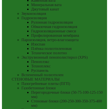
Каменная вата
Минеральная вата
Джутовый канат
Звукоизоляция
Гидроизоляция
Рулонная гидроизоляция
Обмазочная гидроизоляция
Гидроизоляционные смеси
Профилированная мембрана
Пароизоляция, ветро-влагозащита
Изоспан
Плёнка полиэтиленовая
Техническое полотно
Экструзионный пенополистирол (XPS)
Пеноплэкс
Техноплекс
Руспанель
Вспененный полиэтилен
СТЕНОВЫЕ МАТЕРИАЛЫ
Пазогребневые плиты (ПГП)
Газобетонные блоки
Перегородочные блоки (50-75-100-125-150
мм)
Стеновые блоки (200-250-300-350-375-400
мм)