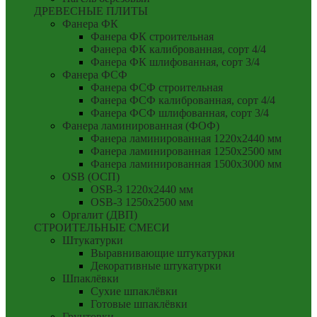
ДРЕВЕСНЫЕ ПЛИТЫ
Фанера ФК
Фанера ФК строительная
Фанера ФК калиброванная, сорт 4/4
Фанера ФК шлифованная, сорт 3/4
Фанера ФСФ
Фанера ФСФ строительная
Фанера ФСФ калиброванная, сорт 4/4
Фанера ФСФ шлифованная, сорт 3/4
Фанера ламинированная (ФОФ)
Фанера ламинированная 1220x2440 мм
Фанера ламинированная 1250x2500 мм
Фанера ламинированная 1500x3000 мм
OSB (ОСП)
OSB-3 1220x2440 мм
OSB-3 1250x2500 мм
Оргалит (ДВП)
СТРОИТЕЛЬНЫЕ СМЕСИ
Штукатурки
Выравнивающие штукатурки
Декоративные штукатурки
Шпаклёвки
Сухие шпаклёвки
Готовые шпаклёвки
Грунтовки