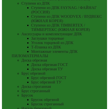
Ступени из ДПК
Ступени из ДПК FAYNAG / ФАЙНАГ
(РОССИЯ)
Ступени из ДПК WOODVEX / ВУДВЕКС
(ЮЖНАЯ КОРЕЯ)
Ступени из ДПК TIMBERTEX /
ТИМБЕРТЕКС (ЮЖНАЯ КОРЕЯ)
Аксессуары и комплектующие ДПК
Заглушки торцевые
Уголок торцевой из ДПК
Т-Планка из ДПК
Монтажные элементы ДПК
ПИЛОМАТЕРИАЛЫ
Доска обрезная
Доска обрезная ГОСТ
Доска обрезная ТУ
Брус обрезной
Брус обрезной ГОСТ
Брус обрезной ТУ
Доска строганная
Брус строганный
Брусок
Брусок обрезной
Брусок строганный
Нагель березовый