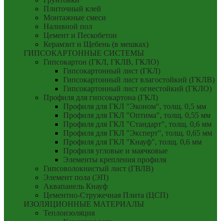
Плиточный клей
Монтажные смеси
Наливной пол
Цемент и Пескобетон
Керамзит и Щебень (в мешках)
ГИПСОКАРТОННЫЕ СИСТЕМЫ
Гипсокартон (ГКЛ, ГКЛВ, ГКЛО)
Гипсокартонный лист (ГКЛ)
Гипсокартонный лист влагостойкий (ГКЛВ)
Гипсокартонный лист огнестойкий (ГКЛО)
Профиля для гипсокартона (ГКЛ)
Профиля для ГКЛ "Эконом", толщ. 0,5 мм
Профиля для ГКЛ "Оптима", толщ. 0,55 мм
Профиля для ГКЛ "Стандарт", толщ. 0,6 мм
Профиля для ГКЛ "Эксперт", толщ. 0,65 мм
Профиля для ГКЛ "Кнауф", толщ. 0,6 мм
Профиля угловые и маячковые
Элементы крепления профиля
Гипсоволокнистый лист (ГВЛВ)
Элемент пола (ЭП)
Аквапанель Кнауф
Цементно-Стружечная Плита (ЦСП)
ИЗОЛЯЦИОННЫЕ МАТЕРИАЛЫ
Теплоизоляция