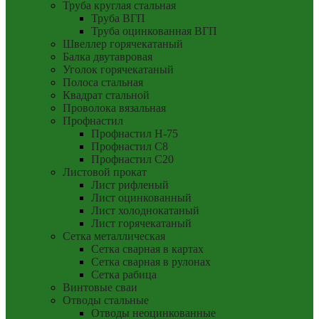
Труба круглая стальная
Труба ВГП
Труба оцинкованная ВГП
Швеллер горячекатаный
Балка двутавровая
Уголок горячекатаный
Полоса стальная
Квадрат стальной
Проволока вязальная
Профнастил
Профнастил Н-75
Профнастил С8
Профнастил С20
Листовой прокат
Лист рифленый
Лист оцинкованный
Лист холоднокатаный
Лист горячекатаный
Сетка металлическая
Сетка сварная в картах
Сетка сварная в рулонах
Сетка рабица
Винтовые сваи
Отводы стальные
Отводы неоцинкованные