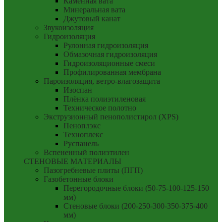
Каменная вата
Минеральная вата
Джутовый канат
Звукоизоляция
Гидроизоляция
Рулонная гидроизоляция
Обмазочная гидроизоляция
Гидроизоляционные смеси
Профилированная мембрана
Пароизоляция, ветро-влагозащита
Изоспан
Плёнка полиэтиленовая
Техническое полотно
Экструзионный пенополистирол (XPS)
Пеноплэкс
Техноплекс
Руспанель
Вспененный полиэтилен
СТЕНОВЫЕ МАТЕРИАЛЫ
Пазогребневые плиты (ПГП)
Газобетонные блоки
Перегородочные блоки (50-75-100-125-150
мм)
Стеновые блоки (200-250-300-350-375-400
мм)