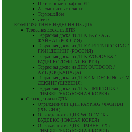
Пристенный профиль FP
Алюминиевые планки
Термошайбы
Лента
КОМПОЗИТНЫЕ ИЗДЕЛИЯ ИЗ ДПК
Террасная доска из ДПК
Террасная доска из ДПК FAYNAG /
ФАЙНАГ (РОССИЯ)
Террасная доска из ДПК GREENDECKING /
ГРИНДЕКИНГ (РОССИЯ)
Террасная доска из ДПК WOODVEX /
ВУДВЕКС (ЮЖНАЯ КОРЕЯ)
Террасная доска из ДПК OUTDOOR /
АУТДОР (КАНАДА)
Террасная доска из ДПК CM DECKING / СМ
ДЕКИНГ (ШВЕЦИЯ)
Террасная доска из ДПК TIMBERTEX /
ТИМБЕРТЕКС (ЮЖНАЯ КОРЕЯ)
Ограждения из ДПК
Ограждения из ДПК FAYNAG / ФАЙНАГ
(РОССИЯ)
Ограждения из ДПК WOODVEX /
ВУДВЕКС (ЮЖНАЯ КОРЕЯ)
Ограждения из ДПК TIMBERTEX /
ТИМБЕРТЕКС (ЮЖНАЯ КОРЕЯ)