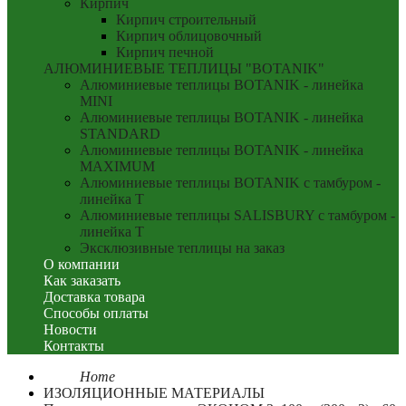
Кирпич
Кирпич строительный
Кирпич облицовочный
Кирпич печной
АЛЮМИНИЕВЫЕ ТЕПЛИЦЫ "BOTANIK"
Алюминиевые теплицы BOTANIK - линейка
MINI
Алюминиевые теплицы BOTANIK - линейка
STANDARD
Алюминиевые теплицы BOTANIK - линейка
MAXIMUM
Алюминиевые теплицы BOTANIK с тамбуром -
линейка T
Алюминиевые теплицы SALISBURY с тамбуром -
линейка T
Эксклюзивные теплицы на заказ
О компании
Как заказать
Доставка товара
Способы оплаты
Новости
Контакты
Home
ИЗОЛЯЦИОННЫЕ МАТЕРИАЛЫ