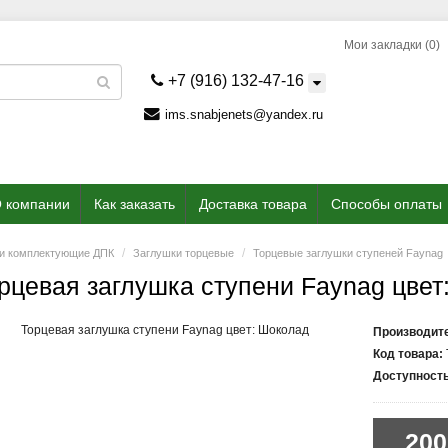
Мои закладки (0)
+7 (916) 132-47-16
ims.snabjenets@yandex.ru
 компании
Как заказать
Доставка товара
Способы оплаты
 и комплектующие ДПК
Заглушки торцевые
Торцевые заглушки ступеней Faynag
рцевая заглушка ступени Faynag цвет
Производит
Код товара:
Доступность
200