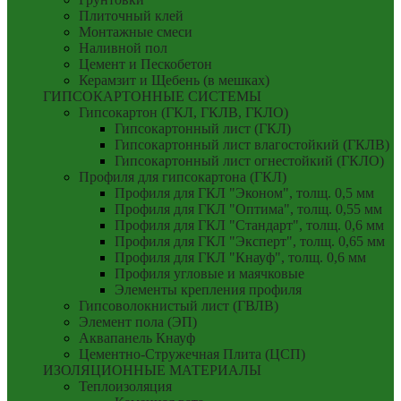
Плиточный клей
Монтажные смеси
Наливной пол
Цемент и Пескобетон
Керамзит и Щебень (в мешках)
ГИПСОКАРТОННЫЕ СИСТЕМЫ
Гипсокартон (ГКЛ, ГКЛВ, ГКЛО)
Гипсокартонный лист (ГКЛ)
Гипсокартонный лист влагостойкий (ГКЛВ)
Гипсокартонный лист огнестойкий (ГКЛО)
Профиля для гипсокартона (ГКЛ)
Профиля для ГКЛ "Эконом", толщ. 0,5 мм
Профиля для ГКЛ "Оптима", толщ. 0,55 мм
Профиля для ГКЛ "Стандарт", толщ. 0,6 мм
Профиля для ГКЛ "Эксперт", толщ. 0,65 мм
Профиля для ГКЛ "Кнауф", толщ. 0,6 мм
Профиля угловые и маячковые
Элементы крепления профиля
Гипсоволокнистый лист (ГВЛВ)
Элемент пола (ЭП)
Аквапанель Кнауф
Цементно-Стружечная Плита (ЦСП)
ИЗОЛЯЦИОННЫЕ МАТЕРИАЛЫ
Теплоизоляция