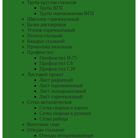
Труба круглая стальная
Труба ВГП
Труба оцинкованная ВГП
Швеллер горячекатаный
Балка двутавровая
Уголок горячекатаный
Полоса стальная
Квадрат стальной
Проволока вязальная
Профнастил
Профнастил Н-75
Профнастил С8
Профнастил С20
Листовой прокат
Лист рифленый
Лист оцинкованный
Лист холоднокатаный
Лист горячекатаный
Сетка металлическая
Сетка сварная в картах
Сетка сварная в рулонах
Сетка рабица
Винтовые сваи
Отводы стальные
Отводы неоцинкованные