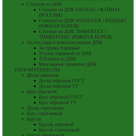
Ступени из ДПК
Ступени из ДПК FAYNAG / ФАЙНАГ
(РОССИЯ)
Ступени из ДПК WOODVEX / ВУДВЕКС
(ЮЖНАЯ КОРЕЯ)
Ступени из ДПК TIMBERTEX /
ТИМБЕРТЕКС (ЮЖНАЯ КОРЕЯ)
Аксессуары и комплектующие ДПК
Заглушки торцевые
Уголок торцевой из ДПК
Т-Планка из ДПК
Монтажные элементы ДПК
ПИЛОМАТЕРИАЛЫ
Доска обрезная
Доска обрезная ГОСТ
Доска обрезная ТУ
Брус обрезной
Брус обрезной ГОСТ
Брус обрезной ТУ
Доска строганная
Брус строганный
Брусок
Брусок обрезной
Брусок строганный
Нагель березовый