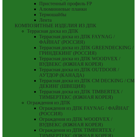
Пристенный профиль FP
Алюминиевые планки
Термошайбы
Лента
КОМПОЗИТНЫЕ ИЗДЕЛИЯ ИЗ ДПК
Террасная доска из ДПК
Террасная доска из ДПК FAYNAG /
ФАЙНАГ (РОССИЯ)
Террасная доска из ДПК GREENDECKING /
ГРИНДЕКИНГ (РОССИЯ)
Террасная доска из ДПК WOODVEX /
ВУДВЕКС (ЮЖНАЯ КОРЕЯ)
Террасная доска из ДПК OUTDOOR /
АУТДОР (КАНАДА)
Террасная доска из ДПК CM DECKING / СМ
ДЕКИНГ (ШВЕЦИЯ)
Террасная доска из ДПК TIMBERTEX /
ТИМБЕРТЕКС (ЮЖНАЯ КОРЕЯ)
Ограждения из ДПК
Ограждения из ДПК FAYNAG / ФАЙНАГ
(РОССИЯ)
Ограждения из ДПК WOODVEX /
ВУДВЕКС (ЮЖНАЯ КОРЕЯ)
Ограждения из ДПК TIMBERTEX /
ТИМБЕРТЕКС (ЮЖНАЯ КОРЕЯ)