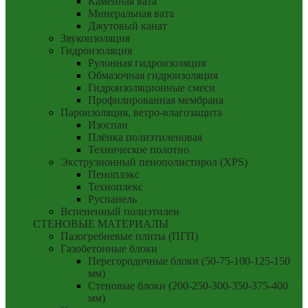
Каменная вата
Минеральная вата
Джутовый канат
Звукоизоляция
Гидроизоляция
Рулонная гидроизоляция
Обмазочная гидроизоляция
Гидроизоляционные смеси
Профилированная мембрана
Пароизоляция, ветро-влагозащита
Изоспан
Плёнка полиэтиленовая
Техническое полотно
Экструзионный пенополистирол (XPS)
Пеноплэкс
Техноплекс
Руспанель
Вспененный полиэтилен
СТЕНОВЫЕ МАТЕРИАЛЫ
Пазогребневые плиты (ПГП)
Газобетонные блоки
Перегородочные блоки (50-75-100-125-150
мм)
Стеновые блоки (200-250-300-350-375-400
мм)