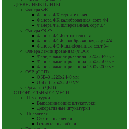
ДРЕВЕСНЫЕ ПЛИТЫ
Фанера ФК
Фанера ФК строительная
Фанера ФК калиброванная, сорт 4/4
Фанера ФК шлифованная, сорт 3/4
Фанера ФСФ
Фанера ФСФ строительная
Фанера ФСФ калиброванная, сорт 4/4
Фанера ФСФ шлифованная, сорт 3/4
Фанера ламинированная (ФОФ)
Фанера ламинированная 1220x2440 мм
Фанера ламинированная 1250x2500 мм
Фанера ламинированная 1500x3000 мм
OSB (ОСП)
OSB-3 1220x2440 мм
OSB-3 1250x2500 мм
Оргалит (ДВП)
СТРОИТЕЛЬНЫЕ СМЕСИ
Штукатурки
Выравнивающие штукатурки
Декоративные штукатурки
Шпаклёвки
Сухие шпаклёвки
Готовые шпаклёвки
Грунтовки