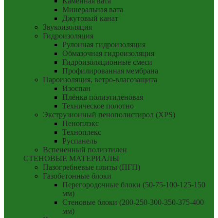
Каменная вата
Минеральная вата
Джутовый канат
Звукоизоляция
Гидроизоляция
Рулонная гидроизоляция
Обмазочная гидроизоляция
Гидроизоляционные смеси
Профилированная мембрана
Пароизоляция, ветро-влагозащита
Изоспан
Плёнка полиэтиленовая
Техническое полотно
Экструзионный пенополистирол (XPS)
Пеноплэкс
Техноплекс
Руспанель
Вспененный полиэтилен
СТЕНОВЫЕ МАТЕРИАЛЫ
Пазогребневые плиты (ПГП)
Газобетонные блоки
Перегородочные блоки (50-75-100-125-150
мм)
Стеновые блоки (200-250-300-350-375-400
мм)