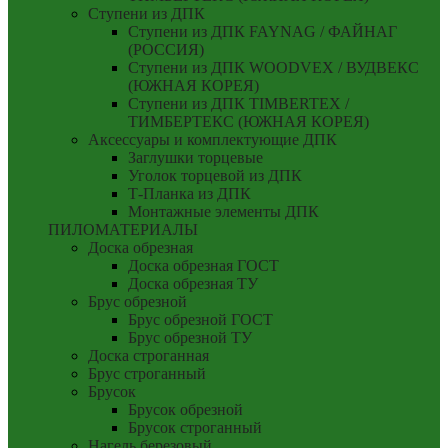
Ступени из ДПК
Ступени из ДПК FAYNAG / ФАЙНАГ
(РОССИЯ)
Ступени из ДПК WOODVEX / ВУДВЕКС
(ЮЖНАЯ КОРЕЯ)
Ступени из ДПК TIMBERTEX /
ТИМБЕРТЕКС (ЮЖНАЯ КОРЕЯ)
Аксессуары и комплектующие ДПК
Заглушки торцевые
Уголок торцевой из ДПК
Т-Планка из ДПК
Монтажные элементы ДПК
ПИЛОМАТЕРИАЛЫ
Доска обрезная
Доска обрезная ГОСТ
Доска обрезная ТУ
Брус обрезной
Брус обрезной ГОСТ
Брус обрезной ТУ
Доска строганная
Брус строганный
Брусок
Брусок обрезной
Брусок строганный
Нагель березовый