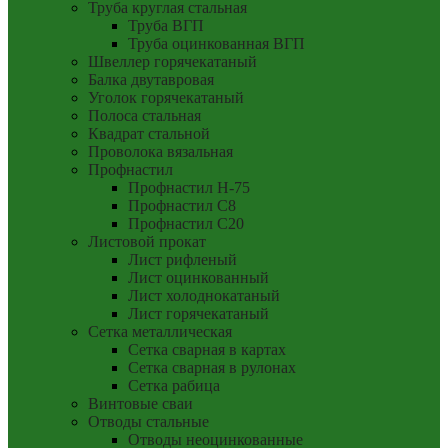
Труба круглая стальная
Труба ВГП
Труба оцинкованная ВГП
Швеллер горячекатаный
Балка двутавровая
Уголок горячекатаный
Полоса стальная
Квадрат стальной
Проволока вязальная
Профнастил
Профнастил Н-75
Профнастил С8
Профнастил С20
Листовой прокат
Лист рифленый
Лист оцинкованный
Лист холоднокатаный
Лист горячекатаный
Сетка металлическая
Сетка сварная в картах
Сетка сварная в рулонах
Сетка рабица
Винтовые сваи
Отводы стальные
Отводы неоцинкованные