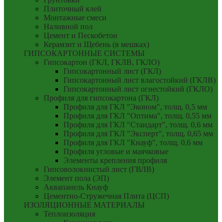
Плиточный клей
Монтажные смеси
Наливной пол
Цемент и Пескобетон
Керамзит и Щебень (в мешках)
ГИПСОКАРТОННЫЕ СИСТЕМЫ
Гипсокартон (ГКЛ, ГКЛВ, ГКЛО)
Гипсокартонный лист (ГКЛ)
Гипсокартонный лист влагостойкий (ГКЛВ)
Гипсокартонный лист огнестойкий (ГКЛО)
Профиля для гипсокартона (ГКЛ)
Профиля для ГКЛ "Эконом", толщ. 0,5 мм
Профиля для ГКЛ "Оптима", толщ. 0,55 мм
Профиля для ГКЛ "Стандарт", толщ. 0,6 мм
Профиля для ГКЛ "Эксперт", толщ. 0,65 мм
Профиля для ГКЛ "Кнауф", толщ. 0,6 мм
Профиля угловые и маячковые
Элементы крепления профиля
Гипсоволокнистый лист (ГВЛВ)
Элемент пола (ЭП)
Аквапанель Кнауф
Цементно-Стружечная Плита (ЦСП)
ИЗОЛЯЦИОННЫЕ МАТЕРИАЛЫ
Теплоизоляция