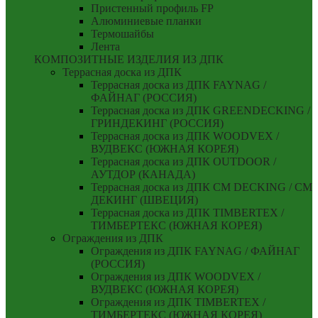
Пристенный профиль FP
Алюминиевые планки
Термошайбы
Лента
КОМПОЗИТНЫЕ ИЗДЕЛИЯ ИЗ ДПК
Террасная доска из ДПК
Террасная доска из ДПК FAYNAG /
ФАЙНАГ (РОССИЯ)
Террасная доска из ДПК GREENDECKING /
ГРИНДЕКИНГ (РОССИЯ)
Террасная доска из ДПК WOODVEX /
ВУДВЕКС (ЮЖНАЯ КОРЕЯ)
Террасная доска из ДПК OUTDOOR /
АУТДОР (КАНАДА)
Террасная доска из ДПК CM DECKING / СМ
ДЕКИНГ (ШВЕЦИЯ)
Террасная доска из ДПК TIMBERTEX /
ТИМБЕРТЕКС (ЮЖНАЯ КОРЕЯ)
Ограждения из ДПК
Ограждения из ДПК FAYNAG / ФАЙНАГ
(РОССИЯ)
Ограждения из ДПК WOODVEX /
ВУДВЕКС (ЮЖНАЯ КОРЕЯ)
Ограждения из ДПК TIMBERTEX /
ТИМБЕРТЕКС (ЮЖНАЯ КОРЕЯ)