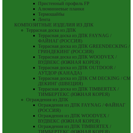
Пристенный профиль FP
Алюминиевые планки
Термошайбы
Лента
КОМПОЗИТНЫЕ ИЗДЕЛИЯ ИЗ ДПК
Террасная доска из ДПК
Террасная доска из ДПК FAYNAG /
ФАЙНАГ (РОССИЯ)
Террасная доска из ДПК GREENDECKING /
ГРИНДЕКИНГ (РОССИЯ)
Террасная доска из ДПК WOODVEX /
ВУДВЕКС (ЮЖНАЯ КОРЕЯ)
Террасная доска из ДПК OUTDOOR /
АУТДОР (КАНАДА)
Террасная доска из ДПК CM DECKING / СМ
ДЕКИНГ (ШВЕЦИЯ)
Террасная доска из ДПК TIMBERTEX /
ТИМБЕРТЕКС (ЮЖНАЯ КОРЕЯ)
Ограждения из ДПК
Ограждения из ДПК FAYNAG / ФАЙНАГ
(РОССИЯ)
Ограждения из ДПК WOODVEX /
ВУДВЕКС (ЮЖНАЯ КОРЕЯ)
Ограждения из ДПК TIMBERTEX /
ТИМБЕРТЕКС (ЮЖНАЯ КОРЕЯ)