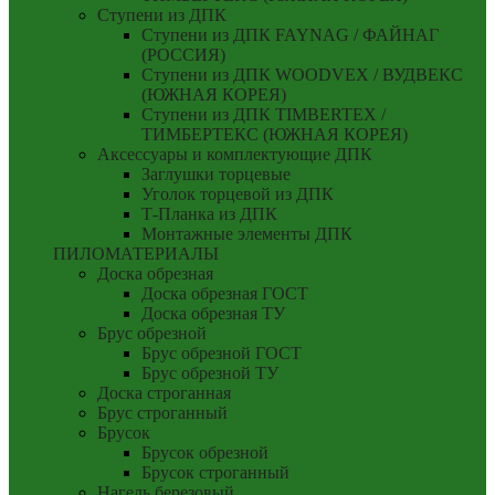
Ступени из ДПК
Ступени из ДПК FAYNAG / ФАЙНАГ
(РОССИЯ)
Ступени из ДПК WOODVEX / ВУДВЕКС
(ЮЖНАЯ КОРЕЯ)
Ступени из ДПК TIMBERTEX /
ТИМБЕРТЕКС (ЮЖНАЯ КОРЕЯ)
Аксессуары и комплектующие ДПК
Заглушки торцевые
Уголок торцевой из ДПК
Т-Планка из ДПК
Монтажные элементы ДПК
ПИЛОМАТЕРИАЛЫ
Доска обрезная
Доска обрезная ГОСТ
Доска обрезная ТУ
Брус обрезной
Брус обрезной ГОСТ
Брус обрезной ТУ
Доска строганная
Брус строганный
Брусок
Брусок обрезной
Брусок строганный
Нагель березовый