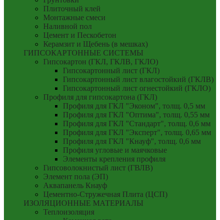
Плиточный клей
Монтажные смеси
Наливной пол
Цемент и Пескобетон
Керамзит и Щебень (в мешках)
ГИПСОКАРТОННЫЕ СИСТЕМЫ
Гипсокартон (ГКЛ, ГКЛВ, ГКЛО)
Гипсокартонный лист (ГКЛ)
Гипсокартонный лист влагостойкий (ГКЛВ)
Гипсокартонный лист огнестойкий (ГКЛО)
Профиля для гипсокартона (ГКЛ)
Профиля для ГКЛ "Эконом", толщ. 0,5 мм
Профиля для ГКЛ "Оптима", толщ. 0,55 мм
Профиля для ГКЛ "Стандарт", толщ. 0,6 мм
Профиля для ГКЛ "Эксперт", толщ. 0,65 мм
Профиля для ГКЛ "Кнауф", толщ. 0,6 мм
Профиля угловые и маячковые
Элементы крепления профиля
Гипсоволокнистый лист (ГВЛВ)
Элемент пола (ЭП)
Аквапанель Кнауф
Цементно-Стружечная Плита (ЦСП)
ИЗОЛЯЦИОННЫЕ МАТЕРИАЛЫ
Теплоизоляция