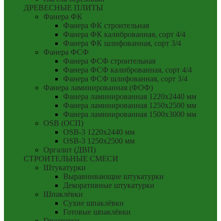
ДРЕВЕСНЫЕ ПЛИТЫ
Фанера ФК
Фанера ФК строительная
Фанера ФК калиброванная, сорт 4/4
Фанера ФК шлифованная, сорт 3/4
Фанера ФСФ
Фанера ФСФ строительная
Фанера ФСФ калиброванная, сорт 4/4
Фанера ФСФ шлифованная, сорт 3/4
Фанера ламинированная (ФОФ)
Фанера ламинированная 1220x2440 мм
Фанера ламинированная 1250x2500 мм
Фанера ламинированная 1500x3000 мм
OSB (ОСП)
OSB-3 1220x2440 мм
OSB-3 1250x2500 мм
Оргалит (ДВП)
СТРОИТЕЛЬНЫЕ СМЕСИ
Штукатурки
Выравнивающие штукатурки
Декоративные штукатурки
Шпаклёвки
Сухие шпаклёвки
Готовые шпаклёвки
Грунтовки