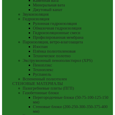
Каменная вата
Минеральная вата
Джутовый канат
Звукоизоляция
Гидроизоляция
Рулонная гидроизоляция
Обмазочная гидроизоляция
Гидроизоляционные смеси
Профилированная мембрана
Пароизоляция, ветро-влагозащита
Изоспан
Плёнка полиэтиленовая
Техническое полотно
Экструзионный пенополистирол (XPS)
Пеноплэкс
Техноплекс
Руспанель
Вспененный полиэтилен
СТЕНОВЫЕ МАТЕРИАЛЫ
Пазогребневые плиты (ПГП)
Газобетонные блоки
Перегородочные блоки (50-75-100-125-150
мм)
Стеновые блоки (200-250-300-350-375-400
мм)