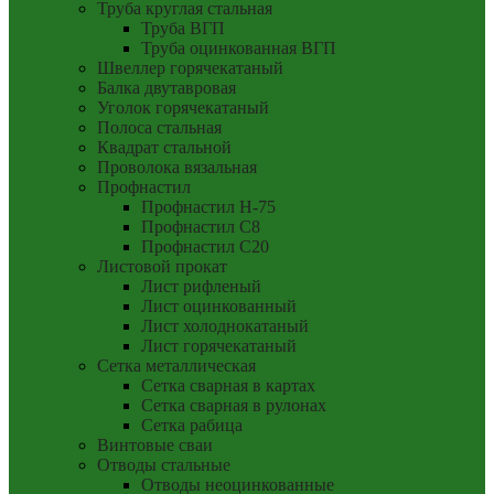
Труба круглая стальная
Труба ВГП
Труба оцинкованная ВГП
Швеллер горячекатаный
Балка двутавровая
Уголок горячекатаный
Полоса стальная
Квадрат стальной
Проволока вязальная
Профнастил
Профнастил Н-75
Профнастил С8
Профнастил С20
Листовой прокат
Лист рифленый
Лист оцинкованный
Лист холоднокатаный
Лист горячекатаный
Сетка металлическая
Сетка сварная в картах
Сетка сварная в рулонах
Сетка рабица
Винтовые сваи
Отводы стальные
Отводы неоцинкованные