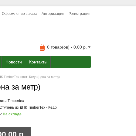
Оформление заказа
Авторизация
Регистрация
0 товар(ов) - 0.00 р.
Новости
Контакты
К TimberTex цвет: Кедр (цена за метр)
на за метр)
ель:
Timbertex
Ступень из ДПК TimberTex - Кедр
:
На складе
00.00 р.