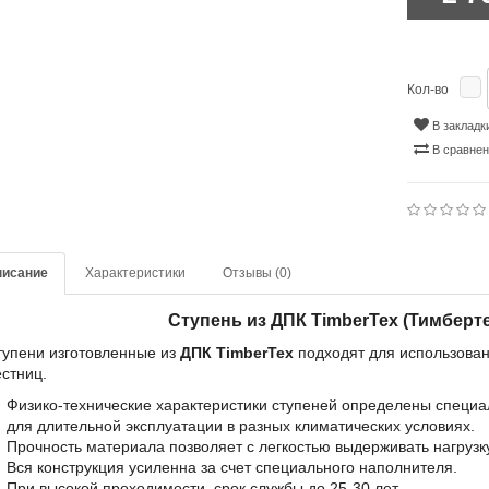
Кол-во
В закладк
В сравне
писание
Характеристики
Отзывы (0)
Ступень из ДПК TimberTex (Тимберте
тупени изготовленные из
ДПК TimberTex
подходят для использован
естниц.
Физико-технические характеристики ступеней определены специа
для длительной эксплуатации в разных климатических условиях.
Прочность материала позволяет с легкостью выдерживать нагрузку
Вся конструкция усиленна за счет специального наполнителя.
При высокой проходимости, срок службы до 25-30 лет.