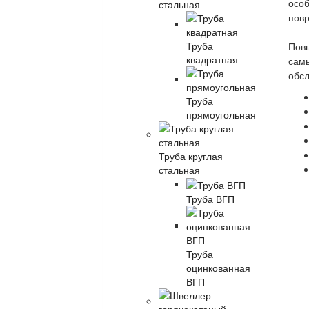
стальная
особ
повр
Труба
Повы
квадратная
самы
обсл
Труба
прямоугольная
Труба круглая
стальная
Труба ВГП
Труба
оцинкованная
ВГП