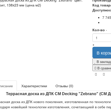
Производ
Код товар
Доступнос
7 745
Кол-во
-
+
В корз
В заклад
В сравн
писание
Характеристики
Отзывы (0)
Террасная доска из ДПК CM Decking "Zebrano" (СМ Д
асная доска из ДПК нового поколения, изготовленная по технологии
годаря новейшей технологии изготовления, сочетающией в себе 