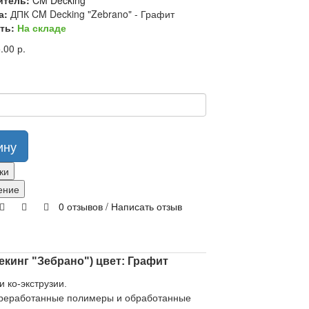
итель:
CM Decking
а:
ДПК CM Decking "Zebrano" - Графит
ть:
На складе
.00 р.
ину
ки
ение
0 отзывов
/
Написать отзыв
екинг "Зебрано") цвет: Графит
 ко-экструзии.
переработанные полимеры и обработанные