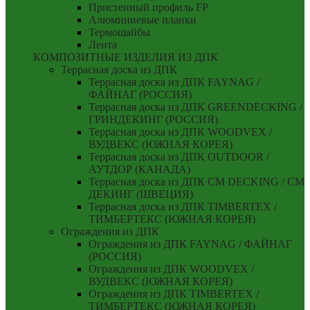
Пристенный профиль FP
Алюминиевые планки
Термошайбы
Лента
КОМПОЗИТНЫЕ ИЗДЕЛИЯ ИЗ ДПК
Террасная доска из ДПК
Террасная доска из ДПК FAYNAG /
ФАЙНАГ (РОССИЯ)
Террасная доска из ДПК GREENDECKING /
ГРИНДЕКИНГ (РОССИЯ)
Террасная доска из ДПК WOODVEX /
ВУДВЕКС (ЮЖНАЯ КОРЕЯ)
Террасная доска из ДПК OUTDOOR /
АУТДОР (КАНАДА)
Террасная доска из ДПК CM DECKING / СМ
ДЕКИНГ (ШВЕЦИЯ)
Террасная доска из ДПК TIMBERTEX /
ТИМБЕРТЕКС (ЮЖНАЯ КОРЕЯ)
Ограждения из ДПК
Ограждения из ДПК FAYNAG / ФАЙНАГ
(РОССИЯ)
Ограждения из ДПК WOODVEX /
ВУДВЕКС (ЮЖНАЯ КОРЕЯ)
Ограждения из ДПК TIMBERTEX /
ТИМБЕРТЕКС (ЮЖНАЯ КОРЕЯ)