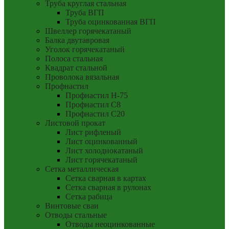
Труба круглая стальная
Труба ВГП
Труба оцинкованная ВГП
Швеллер горячекатаный
Балка двутавровая
Уголок горячекатаный
Полоса стальная
Квадрат стальной
Проволока вязальная
Профнастил
Профнастил Н-75
Профнастил С8
Профнастил С20
Листовой прокат
Лист рифленый
Лист оцинкованный
Лист холоднокатаный
Лист горячекатаный
Сетка металлическая
Сетка сварная в картах
Сетка сварная в рулонах
Сетка рабица
Винтовые сваи
Отводы стальные
Отводы неоцинкованные