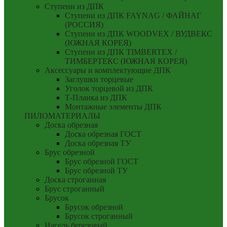
Ступени из ДПК
Ступени из ДПК FAYNAG / ФАЙНАГ
(РОССИЯ)
Ступени из ДПК WOODVEX / ВУДВЕКС
(ЮЖНАЯ КОРЕЯ)
Ступени из ДПК TIMBERTEX /
ТИМБЕРТЕКС (ЮЖНАЯ КОРЕЯ)
Аксессуары и комплектующие ДПК
Заглушки торцевые
Уголок торцевой из ДПК
Т-Планка из ДПК
Монтажные элементы ДПК
ПИЛОМАТЕРИАЛЫ
Доска обрезная
Доска обрезная ГОСТ
Доска обрезная ТУ
Брус обрезной
Брус обрезной ГОСТ
Брус обрезной ТУ
Доска строганная
Брус строганный
Брусок
Брусок обрезной
Брусок строганный
Нагель березовый