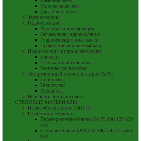
Каменная вата
Минеральная вата
Джутовый канат
Звукоизоляция
Гидроизоляция
Рулонная гидроизоляция
Обмазочная гидроизоляция
Гидроизоляционные смеси
Профилированная мембрана
Пароизоляция, ветро-влагозащита
Изоспан
Плёнка полиэтиленовая
Техническое полотно
Экструзионный пенополистирол (XPS)
Пеноплэкс
Техноплекс
Руспанель
Вспененный полиэтилен
СТЕНОВЫЕ МАТЕРИАЛЫ
Пазогребневые плиты (ПГП)
Газобетонные блоки
Перегородочные блоки (50-75-100-125-150
мм)
Стеновые блоки (200-250-300-350-375-400
мм)