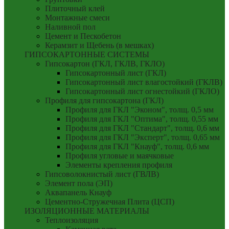
Плиточный клей
Монтажные смеси
Наливной пол
Цемент и Пескобетон
Керамзит и Щебень (в мешках)
ГИПСОКАРТОННЫЕ СИСТЕМЫ
Гипсокартон (ГКЛ, ГКЛВ, ГКЛО)
Гипсокартонный лист (ГКЛ)
Гипсокартонный лист влагостойкий (ГКЛВ)
Гипсокартонный лист огнестойкий (ГКЛО)
Профиля для гипсокартона (ГКЛ)
Профиля для ГКЛ "Эконом", толщ. 0,5 мм
Профиля для ГКЛ "Оптима", толщ. 0,55 мм
Профиля для ГКЛ "Стандарт", толщ. 0,6 мм
Профиля для ГКЛ "Эксперт", толщ. 0,65 мм
Профиля для ГКЛ "Кнауф", толщ. 0,6 мм
Профиля угловые и маячковые
Элементы крепления профиля
Гипсоволокнистый лист (ГВЛВ)
Элемент пола (ЭП)
Аквапанель Кнауф
Цементно-Стружечная Плита (ЦСП)
ИЗОЛЯЦИОННЫЕ МАТЕРИАЛЫ
Теплоизоляция