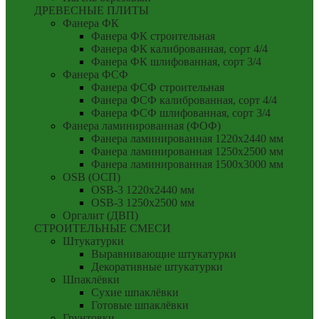
ДРЕВЕСНЫЕ ПЛИТЫ
Фанера ФК
Фанера ФК строительная
Фанера ФК калиброванная, сорт 4/4
Фанера ФК шлифованная, сорт 3/4
Фанера ФСФ
Фанера ФСФ строительная
Фанера ФСФ калиброванная, сорт 4/4
Фанера ФСФ шлифованная, сорт 3/4
Фанера ламинированная (ФОФ)
Фанера ламинированная 1220x2440 мм
Фанера ламинированная 1250x2500 мм
Фанера ламинированная 1500x3000 мм
OSB (ОСП)
OSB-3 1220x2440 мм
OSB-3 1250x2500 мм
Оргалит (ДВП)
СТРОИТЕЛЬНЫЕ СМЕСИ
Штукатурки
Выравнивающие штукатурки
Декоративные штукатурки
Шпаклёвки
Сухие шпаклёвки
Готовые шпаклёвки
Грунтовки