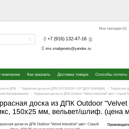
Мои закладки (0)
+7 (916) 132-47-16
ims.snabjenets@yandex.ru
 компании
Как заказать
Доставка товара
Способы оплаты
ска из ДПК
Террасная доска из ДПК OUTDOOR / АУТДОР (КАНАДА)
Террасная 
Вельвет/Шлифованная
Террасная доска из ДПК Outdoor "Velvet Industrial" цвет: Серый
ррасная доска из ДПК Outdoor "Velvet 
кс, 150x25 мм, вельвет/шлиф. (цена 
Производит