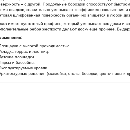
оверхность – с другой. Продольные бороздки способствуют быстрому
ремя осадков, значительно уменьшают коэффициент скольжения и 
атовая шлифованная поверхность органично впишется в любой диз
оска имеет пустотелый профиль, который уменьшает вес доски и сн
ополнительные ребра жесткости делают доску ещё прочнее. Выдер
рименение:
 Площадки с высокой проходимостью.
Укладка террас и лестниц.
 Детские площадки.
 Пирсы и бассейны.
 Эксплуатируемые кровли.
 Архитектурные решения (скамейки, столы, беседки, цветочницы и др