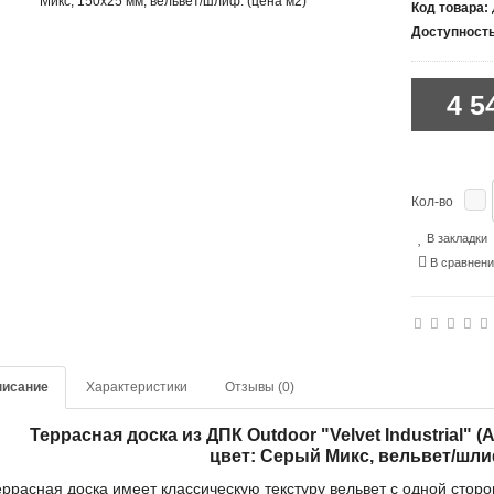
Код товара:
Доступность
4 5
Кол-во
В закладки
В сравнен
писание
Характеристики
Отзывы (0)
Террасная доска из ДПК Outdoor "Velvet Industrial"
цвет: Серый Микс, вельвет/шл
еррасная доска имеет классическую текстуру вельвет с одной сто