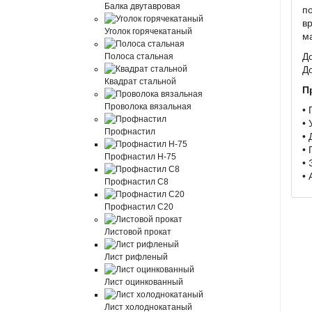
Балка двутавровая
п
в
Уголок горячекатаный
м
Д
Полоса стальная
Д
Квадрат стальной
П
Проволока вязальная
•
• 
Профнастил
•
•
Профнастил Н-75
•
•
Профнастил С8
Профнастил С20
Листовой прокат
Лист рифленый
Лист оцинкованный
Лист холоднокатаный