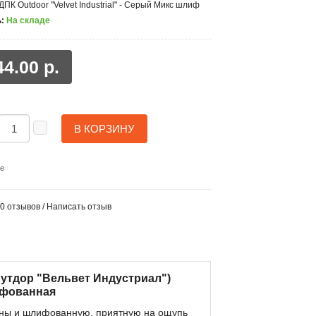
ДПК Outdoor "Velvet Industrial" - Серый Микс шлиф
:
На складе
44.00 р.
В КОРЗИНУ
ие
0 отзывов
/
Написать отзыв
 (Аутдор "Вельвет Индустриал")
ифованная
роны и шлифованную, приятную на ощупь