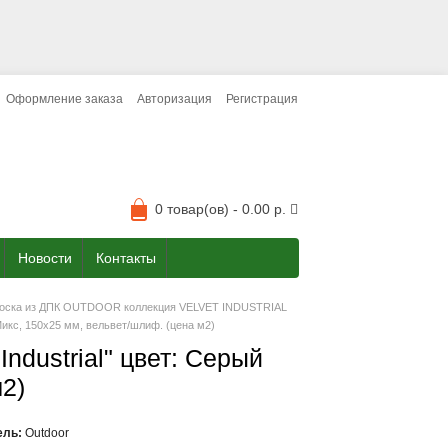
Оформление заказа
Авторизация
Регистрация
0 товар(ов) - 0.00 р.
Новости
Контакты
доска из ДПК OUTDOOR коллекция VELVET INDUSTRIAL
 Микс, 150x25 мм, вельвет/шлиф. (цена м2)
Industrial" цвет: Серый
м2)
ель:
Outdoor