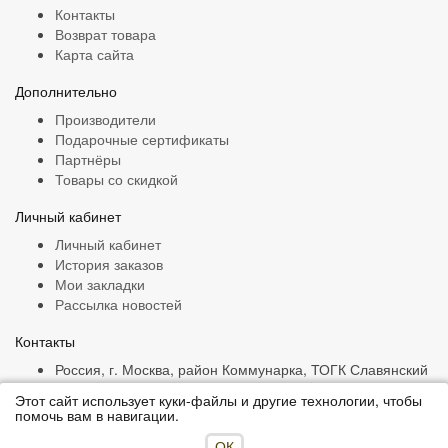
Контакты
Возврат товара
Карта сайта
Дополнительно
Производители
Подарочные сертификаты
Партнёры
Товары со скидкой
Личный кабинет
Личный кабинет
История заказов
Мои закладки
Рассылка новостей
Контакты
Россия, г. Москва, район Коммунарка, ТОГК Славянский
Мир, ряд Г, 4/3
Этот сайт использует куки-файлы и другие технологии, чтобы
+7 (916) 132-47-16
помочь вам в навигации.
ims.snabjenets@yandex.ru
ОК