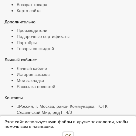
Возврат товара
Карта сайта
Дополнительно
Производители
Подарочные сертификаты
Партнёры
Товары со скидкой
Личный кабинет
Личный кабинет
История заказов
Мои закладки
Рассылка новостей
Контакты
Россия, г. Москва, район Коммунарка, ТОГК
Славянский Мир, ряд Г, 4/3
+7 (916) 132-47-16
Этот сайт использует куки-файлы и другие технологии, чтобы
ims.snabjenets@yandex.ru
помочь вам в навигации.
ИМС "Снабженец" © 2015-2026 Все права защищены.
ОК