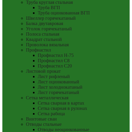
Труба круглая стальная
Труба ВГП
Труба оцинкованная ВГП
Швеллер горячекатаный
Балка двутавровая
Уголок горячекатаный
Полоса стальная
Квадрат стальной
Проволока вязальная
Профнастил
Профнастил Н-75
Профнастил С8
Профнастил С20
Листовой прокат
Лист рифленый
Лист оцинкованный
Лист холоднокатаный
Лист горячекатаный
Сетка металлическая
Сетка сварная в картах
Сетка сварная в рулонах
Сетка рабица
Винтовые сваи
Отводы стальные
Отводы неоцинкованные