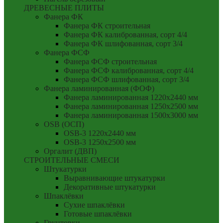
ДРЕВЕСНЫЕ ПЛИТЫ
Фанера ФК
Фанера ФК строительная
Фанера ФК калиброванная, сорт 4/4
Фанера ФК шлифованная, сорт 3/4
Фанера ФСФ
Фанера ФСФ строительная
Фанера ФСФ калиброванная, сорт 4/4
Фанера ФСФ шлифованная, сорт 3/4
Фанера ламинированная (ФОФ)
Фанера ламинированная 1220x2440 мм
Фанера ламинированная 1250x2500 мм
Фанера ламинированная 1500x3000 мм
OSB (ОСП)
OSB-3 1220x2440 мм
OSB-3 1250x2500 мм
Оргалит (ДВП)
СТРОИТЕЛЬНЫЕ СМЕСИ
Штукатурки
Выравнивающие штукатурки
Декоративные штукатурки
Шпаклёвки
Сухие шпаклёвки
Готовые шпаклёвки
Грунтовки