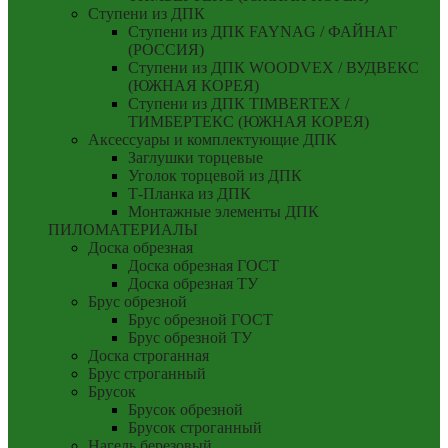
Ступени из ДПК
Ступени из ДПК FAYNAG / ФАЙНАГ
(РОССИЯ)
Ступени из ДПК WOODVEX / ВУДВЕКС
(ЮЖНАЯ КОРЕЯ)
Ступени из ДПК TIMBERTEX /
ТИМБЕРТЕКС (ЮЖНАЯ КОРЕЯ)
Аксессуары и комплектующие ДПК
Заглушки торцевые
Уголок торцевой из ДПК
Т-Планка из ДПК
Монтажные элементы ДПК
ПИЛОМАТЕРИАЛЫ
Доска обрезная
Доска обрезная ГОСТ
Доска обрезная ТУ
Брус обрезной
Брус обрезной ГОСТ
Брус обрезной ТУ
Доска строганная
Брус строганный
Брусок
Брусок обрезной
Брусок строганный
Нагель березовый