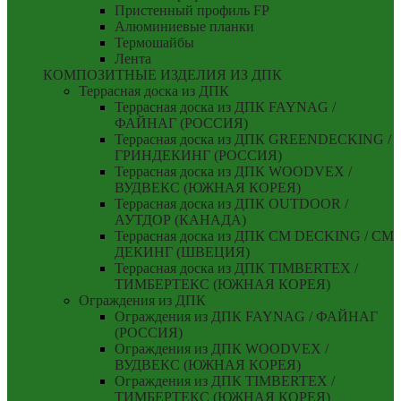
Пристенный профиль FP
Алюминиевые планки
Термошайбы
Лента
КОМПОЗИТНЫЕ ИЗДЕЛИЯ ИЗ ДПК
Террасная доска из ДПК
Террасная доска из ДПК FAYNAG /
ФАЙНАГ (РОССИЯ)
Террасная доска из ДПК GREENDECKING /
ГРИНДЕКИНГ (РОССИЯ)
Террасная доска из ДПК WOODVEX /
ВУДВЕКС (ЮЖНАЯ КОРЕЯ)
Террасная доска из ДПК OUTDOOR /
АУТДОР (КАНАДА)
Террасная доска из ДПК CM DECKING / СМ
ДЕКИНГ (ШВЕЦИЯ)
Террасная доска из ДПК TIMBERTEX /
ТИМБЕРТЕКС (ЮЖНАЯ КОРЕЯ)
Ограждения из ДПК
Ограждения из ДПК FAYNAG / ФАЙНАГ
(РОССИЯ)
Ограждения из ДПК WOODVEX /
ВУДВЕКС (ЮЖНАЯ КОРЕЯ)
Ограждения из ДПК TIMBERTEX /
ТИМБЕРТЕКС (ЮЖНАЯ КОРЕЯ)