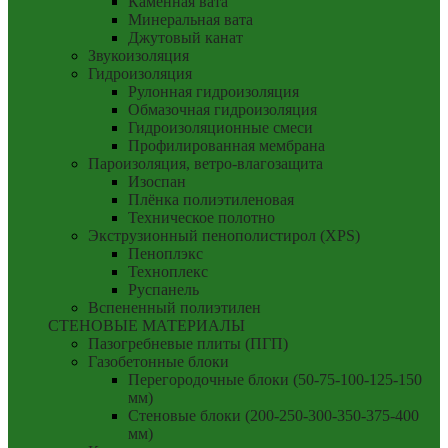
Каменная вата
Минеральная вата
Джутовый канат
Звукоизоляция
Гидроизоляция
Рулонная гидроизоляция
Обмазочная гидроизоляция
Гидроизоляционные смеси
Профилированная мембрана
Пароизоляция, ветро-влагозащита
Изоспан
Плёнка полиэтиленовая
Техническое полотно
Экструзионный пенополистирол (XPS)
Пеноплэкс
Техноплекс
Руспанель
Вспененный полиэтилен
СТЕНОВЫЕ МАТЕРИАЛЫ
Пазогребневые плиты (ПГП)
Газобетонные блоки
Перегородочные блоки (50-75-100-125-150
мм)
Стеновые блоки (200-250-300-350-375-400
мм)