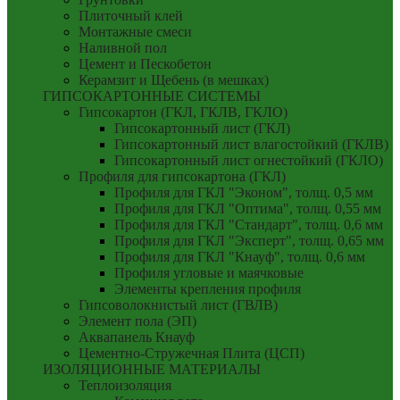
Плиточный клей
Монтажные смеси
Наливной пол
Цемент и Пескобетон
Керамзит и Щебень (в мешках)
ГИПСОКАРТОННЫЕ СИСТЕМЫ
Гипсокартон (ГКЛ, ГКЛВ, ГКЛО)
Гипсокартонный лист (ГКЛ)
Гипсокартонный лист влагостойкий (ГКЛВ)
Гипсокартонный лист огнестойкий (ГКЛО)
Профиля для гипсокартона (ГКЛ)
Профиля для ГКЛ "Эконом", толщ. 0,5 мм
Профиля для ГКЛ "Оптима", толщ. 0,55 мм
Профиля для ГКЛ "Стандарт", толщ. 0,6 мм
Профиля для ГКЛ "Эксперт", толщ. 0,65 мм
Профиля для ГКЛ "Кнауф", толщ. 0,6 мм
Профиля угловые и маячковые
Элементы крепления профиля
Гипсоволокнистый лист (ГВЛВ)
Элемент пола (ЭП)
Аквапанель Кнауф
Цементно-Стружечная Плита (ЦСП)
ИЗОЛЯЦИОННЫЕ МАТЕРИАЛЫ
Теплоизоляция