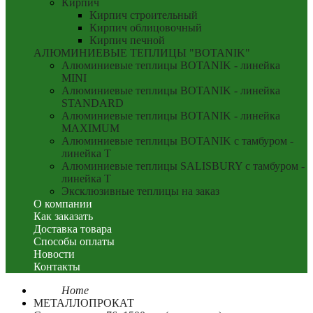
Кирпич
Кирпич строительный
Кирпич облицовочный
Кирпич печной
АЛЮМИНИЕВЫЕ ТЕПЛИЦЫ "BOTANIK"
Алюминиевые теплицы BOTANIK - линейка
MINI
Алюминиевые теплицы BOTANIK - линейка
STANDARD
Алюминиевые теплицы BOTANIK - линейка
MAXIMUM
Алюминиевые теплицы BOTANIK с тамбуром -
линейка T
Алюминиевые теплицы SALISBURY с тамбуром -
линейка T
Эксклюзивные теплицы на заказ
О компании
Как заказать
Доставка товара
Способы оплаты
Новости
Контакты
Home
МЕТАЛЛОПРОКАТ