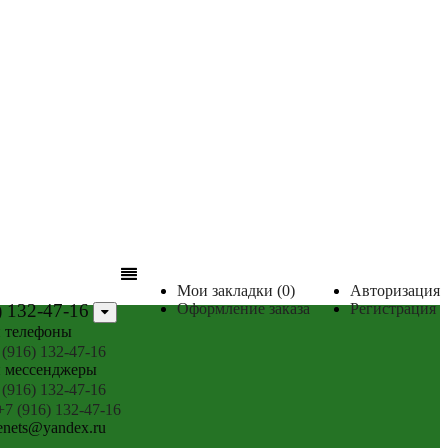
Мои закладки (0)
Авторизация
) 132-47-16
Оформление заказа
Регистрация
 телефоны
 (916) 132-47-16
 мессенджеры
 (916) 132-47-16
7 (916) 132-47-16
jenets@yandex.ru