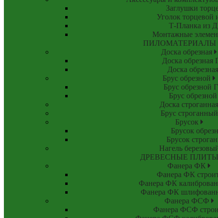
Заглушки торц
Уголок торцевой
Т-Планка из 
Монтажные элеме
ПИЛОМАТЕРИАЛЫ
Доска обрезная
Доска обрезная
Доска обрезна
Брус обрезной
Брус обрезной
Брус обрезной
Доска строганна
Брус строганный
Брусок
Брусок обрез
Брусок строга
Нагель березовы
ДРЕВЕСНЫЕ ПЛИТ
Фанера ФК
Фанера ФК строи
Фанера ФК калиброванн
Фанера ФК шлифованна
Фанера ФСФ
Фанера ФСФ строи