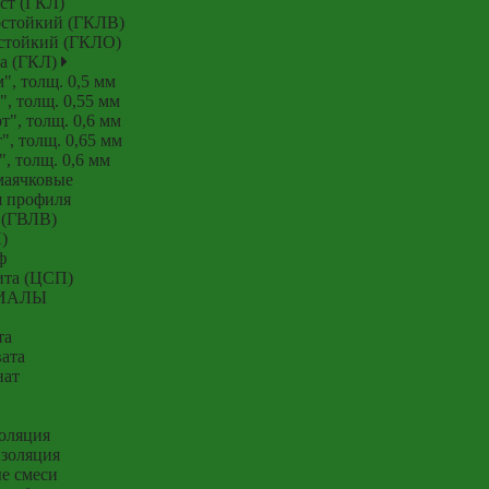
ст (ГКЛ)
остойкий (ГКЛВ)
естойкий (ГКЛО)
на (ГКЛ)
, толщ. 0,5 мм
, толщ. 0,55 мм
", толщ. 0,6 мм
, толщ. 0,65 мм
, толщ. 0,6 мм
маячковые
я профиля
 (ГВЛВ)
)
ф
ита (ЦСП)
ИАЛЫ
та
ата
нат
оляция
золяция
е смеси