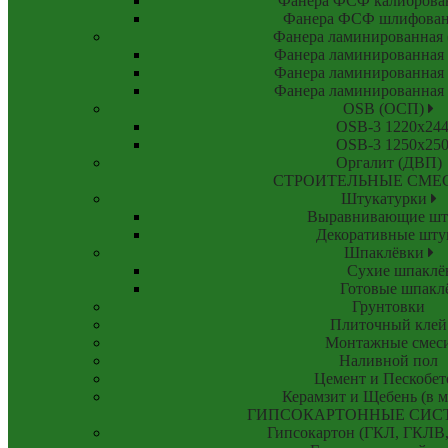
Фанера ФСФ калиброванн
Фанера ФСФ шлифованна
Фанера ламинированна
Фанера ламинированная
Фанера ламинированная
Фанера ламинированная
OSB (ОСП)
OSB-3 1220x24
OSB-3 1250x25
Оргалит (ДВП)
СТРОИТЕЛЬНЫЕ СМЕ
Штукатурки
Выравнивающие шт
Декоративные шту
Шпаклёвки
Сухие шпаклё
Готовые шпакл
Грунтовки
Плиточный клей
Монтажные смес
Наливной пол
Цемент и Пескобет
Керамзит и Щебень (в 
ГИПСОКАРТОННЫЕ СИС
Гипсокартон (ГКЛ, ГКЛВ