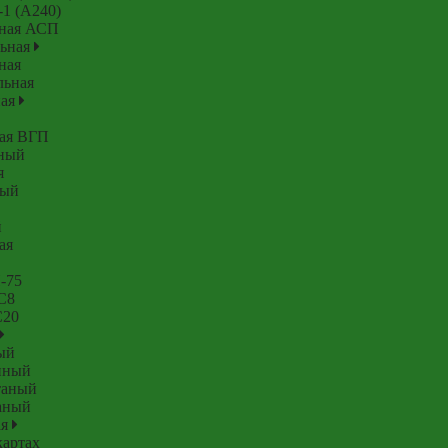
-1 (А240)
тная АСП
льная
ная
льная
ная
ная ВГП
аный
я
ный
й
ая
-75
С8
С20
ый
нный
таный
аный
ая
картах