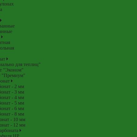
рулонах
а
ванные
анные
б
атная
ольная
нат
ально для теплиц"
т "Эконом"
т "Премиум"
бонат
нат - 2 мм
нат - 3 мм
нат - 4 мм
нат - 5 мм
нат - 6 мм
нат - 8 мм
нат - 10 мм
нат - 12 мм
арбоната
офиля HP