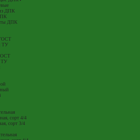
евые
 из ДПК
ДПК
нты ДПК
 ГОСТ
я ТУ
 ГОСТ
 ТУ
я
ной
нный
й
Ы
тельная
ая, сорт 4/4
я, сорт 3/4
тельная