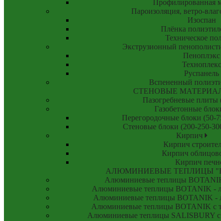
Профилированная 
Пароизоляция, ветро-вла
Изоспан
Плёнка полиэтил
Техническое по
Экструзионный пенополист
Пеноплэкс
Техноплек
Руспанель
Вспененный полиэт
СТЕНОВЫЕ МАТЕРИА
Пазогребневые плиты
Газобетонные бло
Перегородочные блоки (50-7
Стеновые блоки (200-250-30
Кирпич
Кирпич строите
Кирпич облицов
Кирпич печн
АЛЮМИНИЕВЫЕ ТЕПЛИЦЫ "
Алюминиевые теплицы BOTANIK 
Алюминиевые теплицы BOTANIK -
Алюминиевые теплицы BOTANIK -
Алюминиевые теплицы BOTANIK с та
Алюминиевые теплицы SALISBURY с т