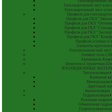
Гипсокартонный ли
Гипсокартонный лист влаг
Гипсокартонный лист огн
Профиля для гипсокарто
Профиля для ГКЛ "Эконом"
Профиля для ГКЛ "Оптима"
Профиля для ГКЛ "Стандарт
Профиля для ГКЛ "Эксперт"
Профиля для ГКЛ "Кнауф"
Профиля угловые и 
Элементы креплени
Гипсоволокнистый лист
Элемент пола (ЭП
Аквапанель Кнау
Цементно-Стружечная Пл
ИЗОЛЯЦИОННЫЕ МАТЕР
Теплоизоляция
Каменная ва
Минеральная в
Джутовый ка
Звукоизоляция
Гидроизоляция
Рулонная гидроиз
Обмазочная гидрои
Гидроизоляционны