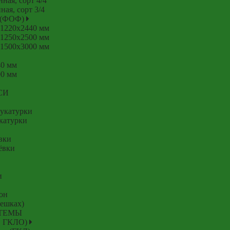
ая, сорт 4/4
я, сорт 3/4
я (ФОФ)
 1220x2440 мм
 1250x2500 мм
 1500x3000 мм
40 мм
00 мм
СИ
укатурки
катурки
вки
ёвки
и
он
мешках)
ТЕМЫ
, ГКЛО)