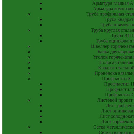
Арматура гладкая А
Арматура компози
Труба профильная ста
Труба квадрат
Труба прямоуго
Труба круглая сталь
Труба ВГП
Труба оцинкован
Швеллер горячекат
Балка двутаврова
Уголок горячеката
Полоса стальная
Квадрат стально
Проволока вязальн
Профнастил
Профнастил Н
Профнастил 
Профнастил 
Листовой прокат
Лист рифлен
Лист оцинкова
Лист холоднока
Лист горячекат
Сетка металлическ
Сетка сварная в 