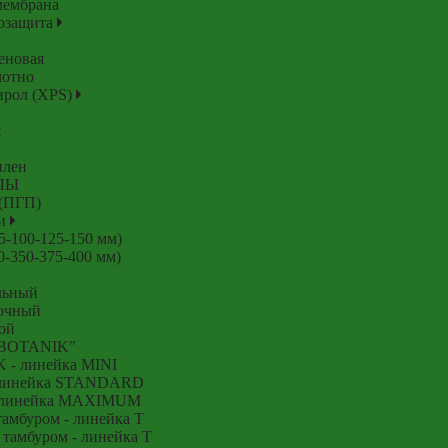
мембрана
гозащита
еновая
лотно
ирол (XPS)
с
илен
ЛЫ
 (ПГП)
ки
5-100-125-150 мм)
0-350-375-400 мм)
льный
очный
ой
BOTANIK"
- линейка MINI
 линейка STANDARD
 линейка MAXIMUM
мбуром - линейка T
амбуром - линейка T