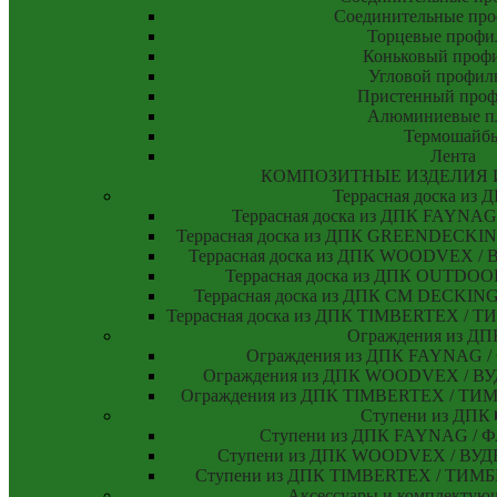
Соединительные пр
Торцевые профи
Коньковый проф
Угловой профил
Пристенный проф
Алюминиевые п
Термошайб
Лента
КОМПОЗИТНЫЕ ИЗДЕЛИЯ 
Террасная доска из
Террасная доска из ДПК FAYNA
Террасная доска из ДПК GREENDECKI
Террасная доска из ДПК WOODVEX 
Террасная доска из ДПК OUTDO
Террасная доска из ДПК CM DECKI
Террасная доска из ДПК TIMBERTEX /
Ограждения из Д
Ограждения из ДПК FAYNAG 
Ограждения из ДПК WOODVEX / 
Ограждения из ДПК TIMBERTEX / Т
Ступени из ДПК
Ступени из ДПК FAYNAG /
Ступени из ДПК WOODVEX / ВУ
Ступени из ДПК TIMBERTEX / ТИ
Аксессуары и комплекту