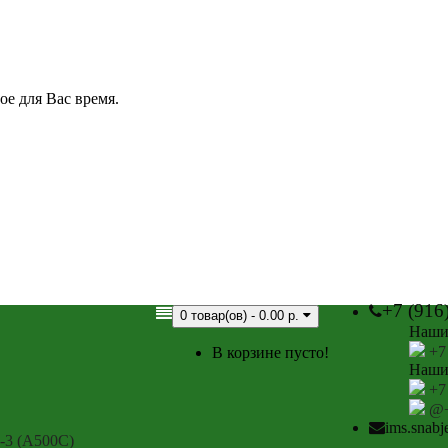
е для Вас время.
+7 (916
0 товар(ов) - 0.00 р.
Наши
+7
В корзине пусто!
Наши
+7
@+
ims.snab
-3 (А500С)