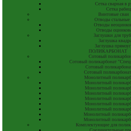
Сетка сварная в 
Сетка рабиц
Винтовые сваи
Отводы стальные
Отводы неоцинко
Отводы оцинков
Заглушки для тру
Заглушка квадр
Заглушка прямоуг
ПОЛИКАРБОНАТ
Сотовый поликарбо
Сотовый поликарбонат "Специ
Сотовый поликарбона
Сотовый поликарбона
Монолитный поликар
Монолитный поликарбо
Монолитный поликарбо
Монолитный поликарбо
Монолитный поликарбо
Монолитный поликарбо
Монолитный поликарбо
Монолитный поликарбо
Монолитный поликарбо
Комплектующие для полик
Соединительные пр