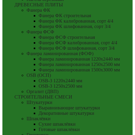
ДРЕВЕСНЫЕ ПЛИТЫ
Фанера ФК
Фанера ФК строительная
Фанера ФК калиброванная, сорт 4/4
Фанера ФК шлифованная, сорт 3/4
Фанера ФСФ
Фанера ФСФ строительная
Фанера ФСФ калиброванная, сорт 4/4
Фанера ФСФ шлифованная, сорт 3/4
Фанера ламинированная (ФОФ)
Фанера ламинированная 1220x2440 мм
Фанера ламинированная 1250x2500 мм
Фанера ламинированная 1500x3000 мм
OSB (ОСП)
OSB-3 1220x2440 мм
OSB-3 1250x2500 мм
Оргалит (ДВП)
СТРОИТЕЛЬНЫЕ СМЕСИ
Штукатурки
Выравнивающие штукатурки
Декоративные штукатурки
Шпаклёвки
Сухие шпаклёвки
Готовые шпаклёвки
Грунтовки