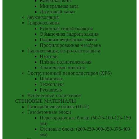
Каменная вата
Минеральная вата
Джутовый канат
Звукоизоляция
Гидроизоляция
Рулонная гидроизоляция
Обмазочная гидроизоляция
Гидроизоляционные смеси
Профилированная мембрана
Пароизоляция, ветро-влагозащита
Изоспан
Плёнка полиэтиленовая
Техническое полотно
Экструзионный пенополистирол (XPS)
Пеноплэкс
Техноплекс
Руспанель
Вспененный полиэтилен
СТЕНОВЫЕ МАТЕРИАЛЫ
Пазогребневые плиты (ПГП)
Газобетонные блоки
Перегородочные блоки (50-75-100-125-150
мм)
Стеновые блоки (200-250-300-350-375-400
мм)