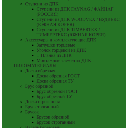
Ступени из ДПК
Ступени из ДПК FAYNAG / ФАЙНАГ
(РОССИЯ)
Ступени из ДПК WOODVEX / ВУДВЕКС
(ЮЖНАЯ КОРЕЯ)
Ступени из ДПК TIMBERTEX /
ТИМБЕРТЕКС (ЮЖНАЯ КОРЕЯ)
Аксессуары и комплектующие ДПК
Заглушки торцевые
Уголок торцевой из ДПК
Т-Планка из ДПК
Монтажные элементы ДПК
ПИЛОМАТЕРИАЛЫ
Доска обрезная
Доска обрезная ГОСТ
Доска обрезная ТУ
Брус обрезной
Брус обрезной ГОСТ
Брус обрезной ТУ
Доска строганная
Брус строганный
Брусок
Брусок обрезной
Брусок строганный
Нагель березовый