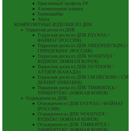
Пристенный профиль FP
Алюминиевые планки
Термошайбы
Лента
КОМПОЗИТНЫЕ ИЗДЕЛИЯ ИЗ ДПК
Террасная доска из ДПК
Террасная доска из ДПК FAYNAG /
ФАЙНАГ (РОССИЯ)
Террасная доска из ДПК GREENDECKING /
ГРИНДЕКИНГ (РОССИЯ)
Террасная доска из ДПК WOODVEX /
ВУДВЕКС (ЮЖНАЯ КОРЕЯ)
Террасная доска из ДПК OUTDOOR /
АУТДОР (КАНАДА)
Террасная доска из ДПК CM DECKING / СМ
ДЕКИНГ (ШВЕЦИЯ)
Террасная доска из ДПК TIMBERTEX /
ТИМБЕРТЕКС (ЮЖНАЯ КОРЕЯ)
Ограждения из ДПК
Ограждения из ДПК FAYNAG / ФАЙНАГ
(РОССИЯ)
Ограждения из ДПК WOODVEX /
ВУДВЕКС (ЮЖНАЯ КОРЕЯ)
Ограждения из ДПК TIMBERTEX /
ТИМБЕРТЕКС (ЮЖНАЯ КОРЕЯ)