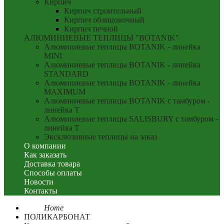
Кирпич
Кирпич строительный
Кирпич облицовочный
Кирпич печной
АЛЮМИНИЕВЫЕ ТЕПЛИЦЫ "BOTANIK"
Алюминиевые теплицы BOTANIK - линейка
MINI
Алюминиевые теплицы BOTANIK - линейка
STANDARD
Алюминиевые теплицы BOTANIK - линейка
MAXIMUM
Алюминиевые теплицы BOTANIK с тамбуром -
линейка T
Алюминиевые теплицы SALISBURY с тамбуром -
линейка T
Эксклюзивные теплицы на заказ
О компании
Как заказать
Доставка товара
Способы оплаты
Новости
Контакты
Home
ПОЛИКАРБОНАТ