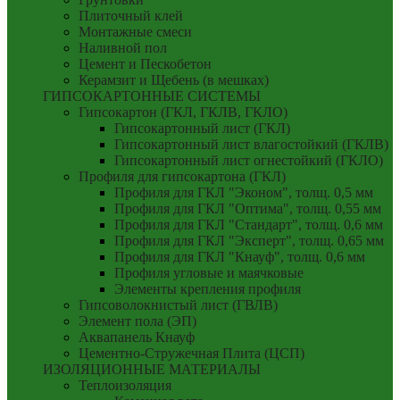
Плиточный клей
Монтажные смеси
Наливной пол
Цемент и Пескобетон
Керамзит и Щебень (в мешках)
ГИПСОКАРТОННЫЕ СИСТЕМЫ
Гипсокартон (ГКЛ, ГКЛВ, ГКЛО)
Гипсокартонный лист (ГКЛ)
Гипсокартонный лист влагостойкий (ГКЛВ)
Гипсокартонный лист огнестойкий (ГКЛО)
Профиля для гипсокартона (ГКЛ)
Профиля для ГКЛ "Эконом", толщ. 0,5 мм
Профиля для ГКЛ "Оптима", толщ. 0,55 мм
Профиля для ГКЛ "Стандарт", толщ. 0,6 мм
Профиля для ГКЛ "Эксперт", толщ. 0,65 мм
Профиля для ГКЛ "Кнауф", толщ. 0,6 мм
Профиля угловые и маячковые
Элементы крепления профиля
Гипсоволокнистый лист (ГВЛВ)
Элемент пола (ЭП)
Аквапанель Кнауф
Цементно-Стружечная Плита (ЦСП)
ИЗОЛЯЦИОННЫЕ МАТЕРИАЛЫ
Теплоизоляция