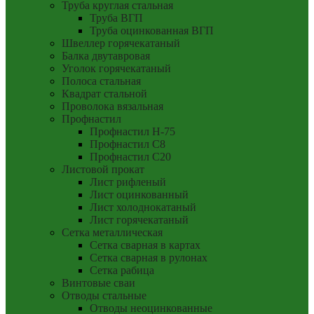
Труба круглая стальная
Труба ВГП
Труба оцинкованная ВГП
Швеллер горячекатаный
Балка двутавровая
Уголок горячекатаный
Полоса стальная
Квадрат стальной
Проволока вязальная
Профнастил
Профнастил Н-75
Профнастил С8
Профнастил С20
Листовой прокат
Лист рифленый
Лист оцинкованный
Лист холоднокатаный
Лист горячекатаный
Сетка металлическая
Сетка сварная в картах
Сетка сварная в рулонах
Сетка рабица
Винтовые сваи
Отводы стальные
Отводы неоцинкованные