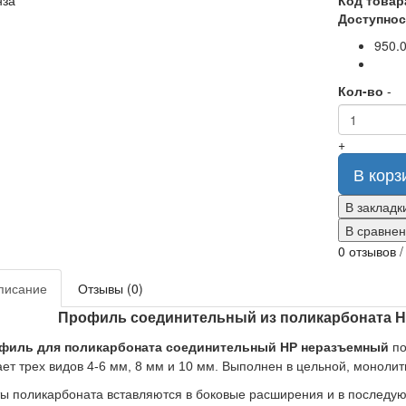
Код товар
Доступнос
950.0
Кол-во
-
+
В корз
В закладк
В сравне
0 отзывов
писание
Отзывы (0)
Профиль соединительный из поликарбоната HP 
филь для поликарбоната соединительный HP
неразъемный
по
ет трех видов 4-6 мм, 8 мм и 10 мм. Выполнен в цельной, моноли
ы поликарбоната вставляются в боковые расширения и в последу