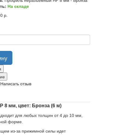
а:
Профиль неразъемный HP 8 мм - Бронза
ть:
На складе
0 р.
ину
и
ние
/
Написать отзыв
8 мм, цвет: Бронза (6 м)
дходит для любых толщин от 4 до 10 мм,
тной форме.
ющем из-за прижимной силы идет