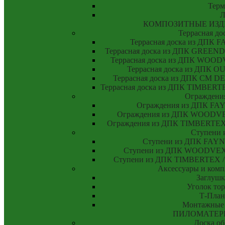
Тер
Л
КОМПОЗИТНЫЕ ИЗД
Террасная до
Террасная доска из ДПК
Террасная доска из ДПК GREE
Террасная доска из ДПК WO
Террасная доска из ДПК
Террасная доска из ДПК CM
Террасная доска из ДПК TIMBE
Ограждени
Ограждения из ДПК F
Ограждения из ДПК WOODV
Ограждения из ДПК TIMBERT
Ступени 
Ступени из ДПК FAY
Ступени из ДПК WOODVE
Ступени из ДПК TIMBERTEX
Аксессуары и ком
Заглушк
Уголок то
Т-План
Монтажные
ПИЛОМАТЕР
Доска об