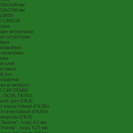
220x2440 мм
250x2500 мм
 (ДВП)
Е СМЕСИ
урки
щие штукатурки
ые штукатурки
ёвки
шпаклёвки
 шпаклёвки
овки
й клей
е смеси
й пол
ескобетон
нь (в мешках)
Е СИСТЕМЫ
Л, ГКЛВ, ГКЛО)
ный лист (ГКЛ)
т влагостойкий (ГКЛВ)
ст огнестойкий (ГКЛО)
окартона (ГКЛ)
Эконом", толщ. 0,5 мм
птима", толщ. 0,55 мм
тандарт", толщ. 0,6 мм