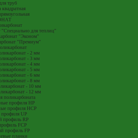
для труб
 квадратная
прямоугольная
ОНАТ
икарбонат
 "Специально для теплиц"
арбонат "Эконом"
арбонат "Премиум"
оликарбонат
ликарбонат - 2 мм
ликарбонат - 3 мм
ликарбонат - 4 мм
ликарбонат - 5 мм
ликарбонат - 6 мм
ликарбонат - 8 мм
икарбонат - 10 мм
икарбонат - 12 мм
я поликарбоната
ные профиля HP
ные профиля HCP
 профиля UP
й профиль RP
профиль FCP
й профиль FP
евые планки