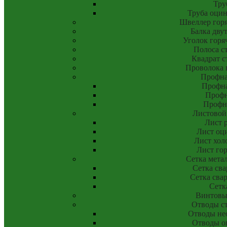
Тру
Труба оци
Швеллер гор
Балка дву
Уголок горя
Полоса с
Квадрат с
Проволока 
Профна
Профна
Профн
Профн
Листовой
Лист 
Лист оц
Лист хол
Лист го
Сетка мета
Сетка сва
Сетка свар
Сетк
Винтовы
Отводы с
Отводы не
Отводы о