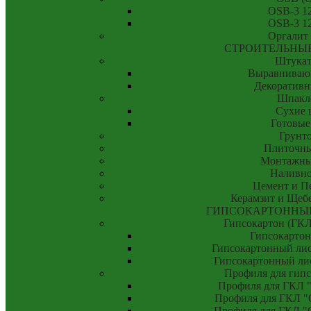
OSB-3 1
OSB-3 1
Оргалит
СТРОИТЕЛЬНЫ
Штукат
Выравниваю
Декоративн
Шпакл
Сухие 
Готовые
Грунт
Плиточны
Монтажны
Наливно
Цемент и П
Керамзит и Щебе
ГИПСОКАРТОННЫ
Гипсокартон (ГК
Гипсокартон
Гипсокартонный лис
Гипсокартонный ли
Профиля для гипс
Профиля для ГКЛ "
Профиля для ГКЛ "О
Профиля для ГКЛ "С