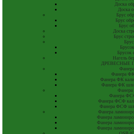
Доска об
Доска о
Брус об
Брус об
Брус о
Доска стр
Брус стр
Брус
Брусок
Брусок 
Нагель бе
ДРЕВЕСНЫЕ 
Фанер
Фанера ФК
Фанера ФК калиб
Фанера ФК шлиф
Фанера
Фанера ФСФ
Фанера ФСФ кали
Фанера ФСФ шли
Фанера ламинир
Фанера ламиниро
Фанера ламиниро
Фанера ламиниро
OSB (