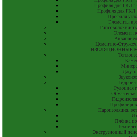
Профиля для ГКЛ "Э
Профиля для ГКЛ "
Профиля угло
Элементы кр
Гипсоволокнисты
Элемент п
Аквапанел
Цементно-Стружеч
ИЗОЛЯЦИОННЫЕ 
Теплоиз
Камен
Минера
Джуто
Звукоиз
Гидроиз
Рулонная 
Обмазочная
Гидроизоля
Профилиров
Пароизоляция, ве
Из
Плёнка по
Техничес
Экструзионный пено