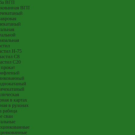
ба ВГП
нкованная ВГП
ячекатаный
тавровая
чекатаный
тальная
тальной
вязальная
стил
стил Н-75
астил С8
астил С20
 прокат
рифленый
инкованный
однокатаный
рячекатаный
ллическая
рная в картах
ная в рулонах
а рабица
е сваи
тальные
оцинкованные
цинкованные