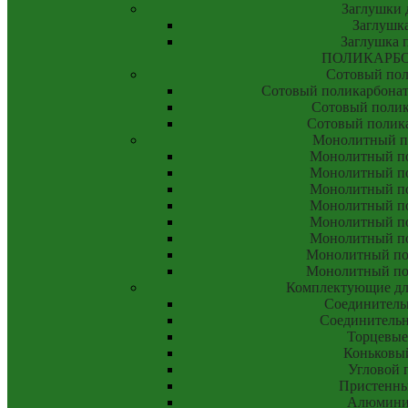
Заглушки 
Заглушка
Заглушка 
ПОЛИКАРБ
Сотовый пол
Сотовый поликарбонат
Сотовый полик
Сотовый полик
Монолитный п
Монолитный по
Монолитный по
Монолитный по
Монолитный по
Монолитный по
Монолитный по
Монолитный пол
Монолитный пол
Комплектующие дл
Соединитель
Соединитель
Торцевые
Коньковы
Угловой 
Пристенны
Алюмини