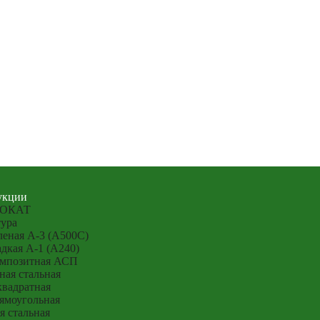
укции
ОКАТ
ура
еная А-3 (А500С)
дкая А-1 (А240)
омпозитная АСП
ная стальная
квадратная
ямоугольная
я стальная