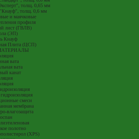
ксперт", толщ. 0,65 мм
Кнауф", толщ. 0,6 мм
вые и маячковые
епления профиля
й лист (ГВЛВ)
ола (ЭП)
ь Кнауф
ная Плита (ЦСП)
МАТЕРИАЛЫ
оляция
ная вата
льная вата
вый канат
оляция
оляция
гидроизоляция
 гидроизоляция
ционные смеси
анная мембрана
тро-влагозащита
оспан
лиэтиленовая
кое полотно
полистирол (XPS)