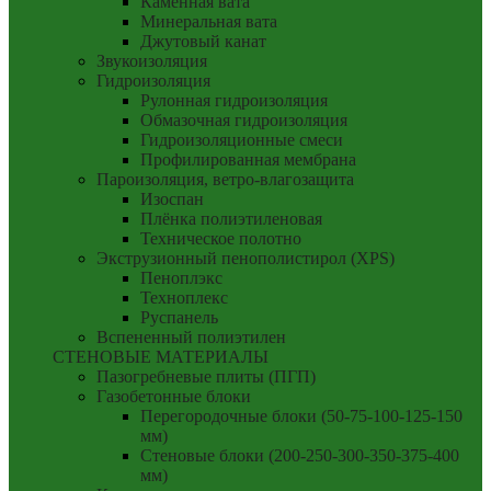
Каменная вата
Минеральная вата
Джутовый канат
Звукоизоляция
Гидроизоляция
Рулонная гидроизоляция
Обмазочная гидроизоляция
Гидроизоляционные смеси
Профилированная мембрана
Пароизоляция, ветро-влагозащита
Изоспан
Плёнка полиэтиленовая
Техническое полотно
Экструзионный пенополистирол (XPS)
Пеноплэкс
Техноплекс
Руспанель
Вспененный полиэтилен
СТЕНОВЫЕ МАТЕРИАЛЫ
Пазогребневые плиты (ПГП)
Газобетонные блоки
Перегородочные блоки (50-75-100-125-150
мм)
Стеновые блоки (200-250-300-350-375-400
мм)