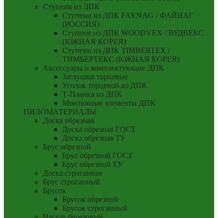
Ступени из ДПК
Ступени из ДПК FAYNAG / ФАЙНАГ
(РОССИЯ)
Ступени из ДПК WOODVEX / ВУДВЕКС
(ЮЖНАЯ КОРЕЯ)
Ступени из ДПК TIMBERTEX /
ТИМБЕРТЕКС (ЮЖНАЯ КОРЕЯ)
Аксессуары и комплектующие ДПК
Заглушки торцевые
Уголок торцевой из ДПК
Т-Планка из ДПК
Монтажные элементы ДПК
ПИЛОМАТЕРИАЛЫ
Доска обрезная
Доска обрезная ГОСТ
Доска обрезная ТУ
Брус обрезной
Брус обрезной ГОСТ
Брус обрезной ТУ
Доска строганная
Брус строганный
Брусок
Брусок обрезной
Брусок строганный
Нагель березовый