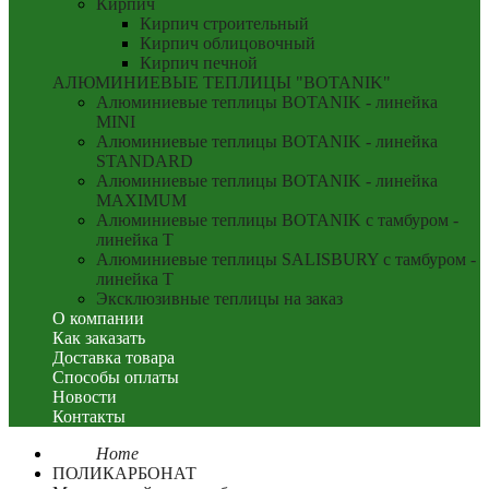
Кирпич
Кирпич строительный
Кирпич облицовочный
Кирпич печной
АЛЮМИНИЕВЫЕ ТЕПЛИЦЫ "BOTANIK"
Алюминиевые теплицы BOTANIK - линейка
MINI
Алюминиевые теплицы BOTANIK - линейка
STANDARD
Алюминиевые теплицы BOTANIK - линейка
MAXIMUM
Алюминиевые теплицы BOTANIK с тамбуром -
линейка T
Алюминиевые теплицы SALISBURY с тамбуром -
линейка T
Эксклюзивные теплицы на заказ
О компании
Как заказать
Доставка товара
Способы оплаты
Новости
Контакты
Home
ПОЛИКАРБОНАТ