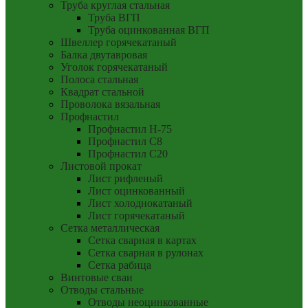
Труба круглая стальная
Труба ВГП
Труба оцинкованная ВГП
Швеллер горячекатаный
Балка двутавровая
Уголок горячекатаный
Полоса стальная
Квадрат стальной
Проволока вязальная
Профнастил
Профнастил Н-75
Профнастил С8
Профнастил С20
Листовой прокат
Лист рифленый
Лист оцинкованный
Лист холоднокатаный
Лист горячекатаный
Сетка металлическая
Сетка сварная в картах
Сетка сварная в рулонах
Сетка рабица
Винтовые сваи
Отводы стальные
Отводы неоцинкованные