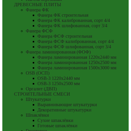
ДРЕВЕСНЫЕ ПЛИТЫ
Фанера ФК
Фанера ФК строительная
Фанера ФК калиброванная, сорт 4/4
Фанера ФК шлифованная, сорт 3/4
Фанера ФСФ
Фанера ФСФ строительная
Фанера ФСФ калиброванная, сорт 4/4
Фанера ФСФ шлифованная, сорт 3/4
Фанера ламинированная (ФОФ)
Фанера ламинированная 1220x2440 мм
Фанера ламинированная 1250x2500 мм
Фанера ламинированная 1500x3000 мм
OSB (ОСП)
OSB-3 1220x2440 мм
OSB-3 1250x2500 мм
Оргалит (ДВП)
СТРОИТЕЛЬНЫЕ СМЕСИ
Штукатурки
Выравнивающие штукатурки
Декоративные штукатурки
Шпаклёвки
Сухие шпаклёвки
Готовые шпаклёвки
Грунтовки