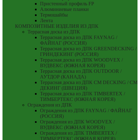
Пристенный профиль FP
Алюминиевые планки
Термошайбы
Лента
КОМПОЗИТНЫЕ ИЗДЕЛИЯ ИЗ ДПК
Террасная доска из ДПК
Террасная доска из ДПК FAYNAG /
ФАЙНАГ (РОССИЯ)
Террасная доска из ДПК GREENDECKING /
ГРИНДЕКИНГ (РОССИЯ)
Террасная доска из ДПК WOODVEX /
ВУДВЕКС (ЮЖНАЯ КОРЕЯ)
Террасная доска из ДПК OUTDOOR /
АУТДОР (КАНАДА)
Террасная доска из ДПК CM DECKING / СМ
ДЕКИНГ (ШВЕЦИЯ)
Террасная доска из ДПК TIMBERTEX /
ТИМБЕРТЕКС (ЮЖНАЯ КОРЕЯ)
Ограждения из ДПК
Ограждения из ДПК FAYNAG / ФАЙНАГ
(РОССИЯ)
Ограждения из ДПК WOODVEX /
ВУДВЕКС (ЮЖНАЯ КОРЕЯ)
Ограждения из ДПК TIMBERTEX /
ТИМБЕРТЕКС (ЮЖНАЯ КОРЕЯ)