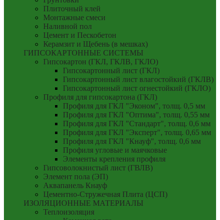
Плиточный клей
Монтажные смеси
Наливной пол
Цемент и Пескобетон
Керамзит и Щебень (в мешках)
ГИПСОКАРТОННЫЕ СИСТЕМЫ
Гипсокартон (ГКЛ, ГКЛВ, ГКЛО)
Гипсокартонный лист (ГКЛ)
Гипсокартонный лист влагостойкий (ГКЛВ)
Гипсокартонный лист огнестойкий (ГКЛО)
Профиля для гипсокартона (ГКЛ)
Профиля для ГКЛ "Эконом", толщ. 0,5 мм
Профиля для ГКЛ "Оптима", толщ. 0,55 мм
Профиля для ГКЛ "Стандарт", толщ. 0,6 мм
Профиля для ГКЛ "Эксперт", толщ. 0,65 мм
Профиля для ГКЛ "Кнауф", толщ. 0,6 мм
Профиля угловые и маячковые
Элементы крепления профиля
Гипсоволокнистый лист (ГВЛВ)
Элемент пола (ЭП)
Аквапанель Кнауф
Цементно-Стружечная Плита (ЦСП)
ИЗОЛЯЦИОННЫЕ МАТЕРИАЛЫ
Теплоизоляция