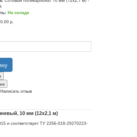
а:
Сотовый поликарбонат 10 мм (12x2,1 м) -
й
ть:
На складе
0.00 р.
ину
и
ние
/
Написать отзыв
евый, 10 мм (12x2,1 м)
15 и соответствует ТУ 2256-018-29270223-