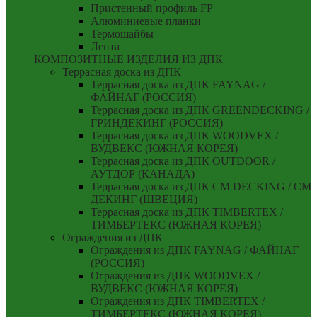
Пристенный профиль FP
Алюминиевые планки
Термошайбы
Лента
КОМПОЗИТНЫЕ ИЗДЕЛИЯ ИЗ ДПК
Террасная доска из ДПК
Террасная доска из ДПК FAYNAG /
ФАЙНАГ (РОССИЯ)
Террасная доска из ДПК GREENDECKING /
ГРИНДЕКИНГ (РОССИЯ)
Террасная доска из ДПК WOODVEX /
ВУДВЕКС (ЮЖНАЯ КОРЕЯ)
Террасная доска из ДПК OUTDOOR /
АУТДОР (КАНАДА)
Террасная доска из ДПК CM DECKING / СМ
ДЕКИНГ (ШВЕЦИЯ)
Террасная доска из ДПК TIMBERTEX /
ТИМБЕРТЕКС (ЮЖНАЯ КОРЕЯ)
Ограждения из ДПК
Ограждения из ДПК FAYNAG / ФАЙНАГ
(РОССИЯ)
Ограждения из ДПК WOODVEX /
ВУДВЕКС (ЮЖНАЯ КОРЕЯ)
Ограждения из ДПК TIMBERTEX /
ТИМБЕРТЕКС (ЮЖНАЯ КОРЕЯ)