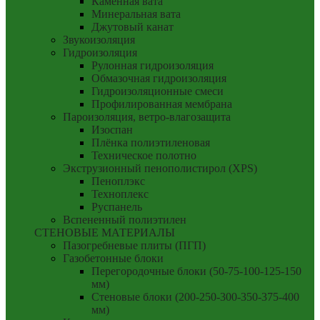
Каменная вата
Минеральная вата
Джутовый канат
Звукоизоляция
Гидроизоляция
Рулонная гидроизоляция
Обмазочная гидроизоляция
Гидроизоляционные смеси
Профилированная мембрана
Пароизоляция, ветро-влагозащита
Изоспан
Плёнка полиэтиленовая
Техническое полотно
Экструзионный пенополистирол (XPS)
Пеноплэкс
Техноплекс
Руспанель
Вспененный полиэтилен
СТЕНОВЫЕ МАТЕРИАЛЫ
Пазогребневые плиты (ПГП)
Газобетонные блоки
Перегородочные блоки (50-75-100-125-150
мм)
Стеновые блоки (200-250-300-350-375-400
мм)