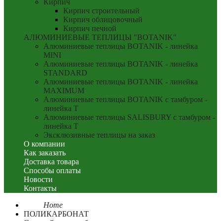
Кирпич
Кирпич строительный
Кирпич облицовочный
Кирпич печной
АЛЮМИНИЕВЫЕ ТЕПЛИЦЫ "BOTANIK"
Алюминиевые теплицы BOTANIK - линейка
MINI
Алюминиевые теплицы BOTANIK - линейка
STANDARD
Алюминиевые теплицы BOTANIK - линейка
MAXIMUM
Алюминиевые теплицы BOTANIK с тамбуром -
линейка T
Алюминиевые теплицы SALISBURY с тамбуром -
линейка T
Эксклюзивные теплицы на заказ
О компании
Как заказать
Доставка товара
Способы оплаты
Новости
Контакты
Home
ПОЛИКАРБОНАТ