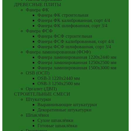
ДРЕВЕСНЫЕ ПЛИТЫ
Фанера ФК
Фанера ФК строительная
Фанера ФК калиброванная, сорт 4/4
Фанера ФК шлифованная, сорт 3/4
Фанера ФСФ
Фанера ФСФ строительная
Фанера ФСФ калиброванная, сорт 4/4
Фанера ФСФ шлифованная, сорт 3/4
Фанера ламинированная (ФОФ)
Фанера ламинированная 1220x2440 мм
Фанера ламинированная 1250x2500 мм
Фанера ламинированная 1500x3000 мм
OSB (ОСП)
OSB-3 1220x2440 мм
OSB-3 1250x2500 мм
Оргалит (ДВП)
СТРОИТЕЛЬНЫЕ СМЕСИ
Штукатурки
Выравнивающие штукатурки
Декоративные штукатурки
Шпаклёвки
Сухие шпаклёвки
Готовые шпаклёвки
Грунтовки