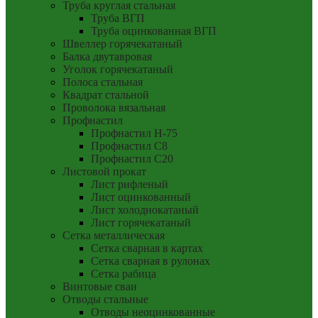
Труба круглая стальная
Труба ВГП
Труба оцинкованная ВГП
Швеллер горячекатаный
Балка двутавровая
Уголок горячекатаный
Полоса стальная
Квадрат стальной
Проволока вязальная
Профнастил
Профнастил Н-75
Профнастил С8
Профнастил С20
Листовой прокат
Лист рифленый
Лист оцинкованный
Лист холоднокатаный
Лист горячекатаный
Сетка металлическая
Сетка сварная в картах
Сетка сварная в рулонах
Сетка рабица
Винтовые сваи
Отводы стальные
Отводы неоцинкованные