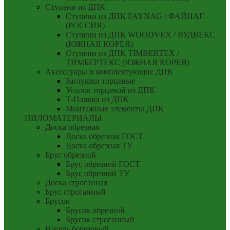
Ступени из ДПК
Ступени из ДПК FAYNAG / ФАЙНАГ
(РОССИЯ)
Ступени из ДПК WOODVEX / ВУДВЕКС
(ЮЖНАЯ КОРЕЯ)
Ступени из ДПК TIMBERTEX /
ТИМБЕРТЕКС (ЮЖНАЯ КОРЕЯ)
Аксессуары и комплектующие ДПК
Заглушки торцевые
Уголок торцевой из ДПК
Т-Планка из ДПК
Монтажные элементы ДПК
ПИЛОМАТЕРИАЛЫ
Доска обрезная
Доска обрезная ГОСТ
Доска обрезная ТУ
Брус обрезной
Брус обрезной ГОСТ
Брус обрезной ТУ
Доска строганная
Брус строганный
Брусок
Брусок обрезной
Брусок строганный
Нагель березовый