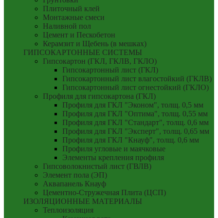
Плиточный клей
Монтажные смеси
Наливной пол
Цемент и Пескобетон
Керамзит и Щебень (в мешках)
ГИПСОКАРТОННЫЕ СИСТЕМЫ
Гипсокартон (ГКЛ, ГКЛВ, ГКЛО)
Гипсокартонный лист (ГКЛ)
Гипсокартонный лист влагостойкий (ГКЛВ)
Гипсокартонный лист огнестойкий (ГКЛО)
Профиля для гипсокартона (ГКЛ)
Профиля для ГКЛ "Эконом", толщ. 0,5 мм
Профиля для ГКЛ "Оптима", толщ. 0,55 мм
Профиля для ГКЛ "Стандарт", толщ. 0,6 мм
Профиля для ГКЛ "Эксперт", толщ. 0,65 мм
Профиля для ГКЛ "Кнауф", толщ. 0,6 мм
Профиля угловые и маячковые
Элементы крепления профиля
Гипсоволокнистый лист (ГВЛВ)
Элемент пола (ЭП)
Аквапанель Кнауф
Цементно-Стружечная Плита (ЦСП)
ИЗОЛЯЦИОННЫЕ МАТЕРИАЛЫ
Теплоизоляция