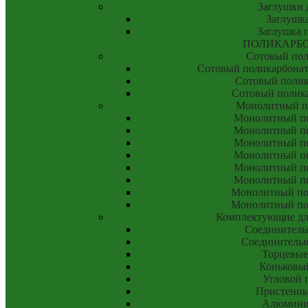
Заглушки 
Заглушка
Заглушка 
ПОЛИКАРБ
Сотовый пол
Сотовый поликарбонат
Сотовый полик
Сотовый полик
Монолитный п
Монолитный по
Монолитный по
Монолитный по
Монолитный по
Монолитный по
Монолитный по
Монолитный пол
Монолитный пол
Комплектующие дл
Соединитель
Соединитель
Торцевые
Коньковы
Угловой 
Пристенны
Алюмини