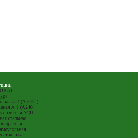
укции
ОКАТ
ура
еная А-3 (А500С)
дкая А-1 (А240)
омпозитная АСП
ная стальная
квадратная
ямоугольная
я стальная