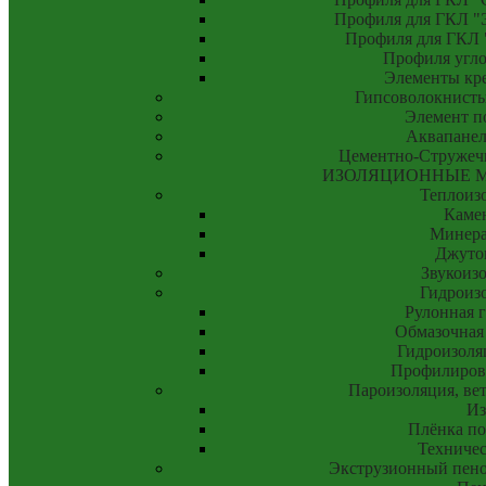
Профиля для ГКЛ "Э
Профиля для ГКЛ "
Профиля угло
Элементы кр
Гипсоволокнисты
Элемент п
Аквапанел
Цементно-Стружеч
ИЗОЛЯЦИОННЫЕ 
Теплоиз
Камен
Минера
Джуто
Звукоиз
Гидроиз
Рулонная 
Обмазочная
Гидроизоля
Профилиров
Пароизоляция, ве
Из
Плёнка по
Техничес
Экструзионный пено