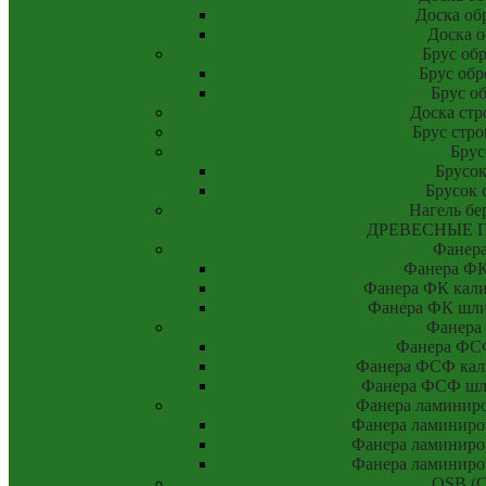
Доска об
Доска о
Брус об
Брус об
Брус о
Доска стр
Брус стр
Брус
Брусок
Брусок 
Нагель бе
ДРЕВЕСНЫЕ 
Фанер
Фанера ФК
Фанера ФК калиб
Фанера ФК шлиф
Фанера
Фанера ФСФ
Фанера ФСФ кали
Фанера ФСФ шли
Фанера ламинир
Фанера ламиниро
Фанера ламиниро
Фанера ламиниро
OSB (