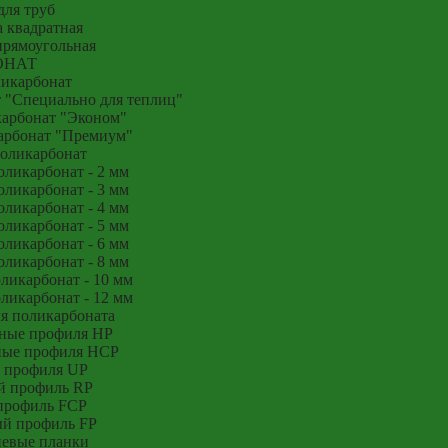
для труб
 квадратная
прямоугольная
ОНАТ
икарбонат
 "Специально для теплиц"
арбонат "Эконом"
арбонат "Премиум"
оликарбонат
ликарбонат - 2 мм
ликарбонат - 3 мм
ликарбонат - 4 мм
ликарбонат - 5 мм
ликарбонат - 6 мм
ликарбонат - 8 мм
икарбонат - 10 мм
икарбонат - 12 мм
я поликарбоната
ные профиля HP
ные профиля HCP
 профиля UP
й профиль RP
профиль FCP
й профиль FP
евые планки