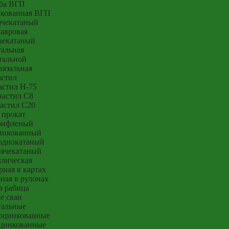
ба ВГП
нкованная ВГП
ячекатаный
тавровая
чекатаный
тальная
тальной
вязальная
стил
стил Н-75
астил С8
астил С20
 прокат
рифленый
инкованный
однокатаный
рячекатаный
ллическая
рная в картах
ная в рулонах
а рабица
е сваи
тальные
оцинкованные
цинкованные