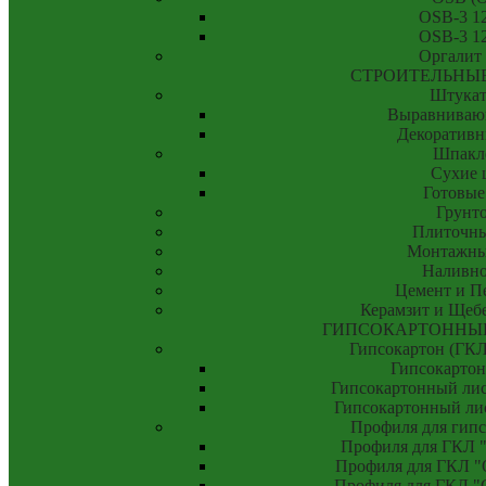
OSB-3 1
OSB-3 1
Оргалит
СТРОИТЕЛЬНЫ
Штукат
Выравниваю
Декоративн
Шпакл
Сухие 
Готовые
Грунт
Плиточны
Монтажны
Наливно
Цемент и П
Керамзит и Щебе
ГИПСОКАРТОННЫ
Гипсокартон (ГК
Гипсокартон
Гипсокартонный лис
Гипсокартонный ли
Профиля для гипс
Профиля для ГКЛ "
Профиля для ГКЛ "О
Профиля для ГКЛ "С