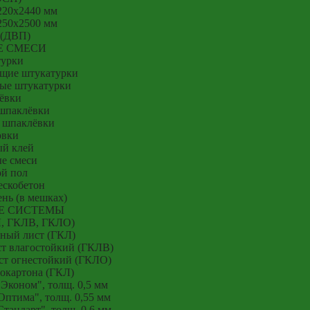
220x2440 мм
250x2500 мм
 (ДВП)
Е СМЕСИ
урки
щие штукатурки
ые штукатурки
ёвки
шпаклёвки
 шпаклёвки
овки
й клей
е смеси
й пол
ескобетон
нь (в мешках)
Е СИСТЕМЫ
Л, ГКЛВ, ГКЛО)
ный лист (ГКЛ)
т влагостойкий (ГКЛВ)
ст огнестойкий (ГКЛО)
окартона (ГКЛ)
Эконом", толщ. 0,5 мм
птима", толщ. 0,55 мм
тандарт", толщ. 0,6 мм