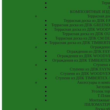
Тер
Л
КОМПОЗИТНЫЕ ИЗД
Террасная до
Террасная доска из ДПК
Террасная доска из ДПК GREE
Террасная доска из ДПК WO
Террасная доска из ДПК
Террасная доска из ДПК CM
Террасная доска из ДПК TIMBE
Ограждени
Ограждения из ДПК F
Ограждения из ДПК WOODV
Ограждения из ДПК TIMBERT
Ступени 
Ступени из ДПК FAY
Ступени из ДПК WOODVE
Ступени из ДПК TIMBERTEX
Аксессуары и ком
Заглушк
Уголок то
Т-План
Монтажные
ПИЛОМАТЕР
Доска об