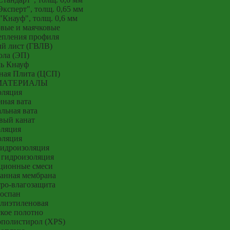
ксперт", толщ. 0,65 мм
Кнауф", толщ. 0,6 мм
вые и маячковые
епления профиля
й лист (ГВЛВ)
ола (ЭП)
ь Кнауф
ная Плита (ЦСП)
МАТЕРИАЛЫ
оляция
ная вата
льная вата
вый канат
оляция
оляция
гидроизоляция
 гидроизоляция
ционные смеси
анная мембрана
тро-влагозащита
оспан
лиэтиленовая
кое полотно
полистирол (XPS)