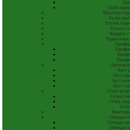
Тру
Труба оци
Швеллер гор
Балка дву
Уголок горя
Полоса с
Квадрат с
Проволока 
Профна
Профна
Профн
Профн
Листовой
Лист 
Лист оц
Лист хол
Лист го
Сетка мета
Сетка сва
Сетка свар
Сетк
Винтовы
Отводы с
Отводы не
Отводы о