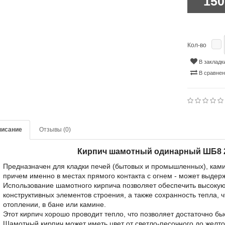
150
Кол-во
В закладк
В сравне
писание
Отзывы (0)
Кирпич шамотный одинарный ШБ8 
Предназначен для кладки печей (бытовых и промышленных), ками
причем именно в местах прямого контакта с огнем - может выдер
Использование шамотного кирпича позволяет обеспечить высоку
конструктивных элементов строения, а также сохранность тепла,
отоплении, в бане или камине.
Этот кирпич хорошо проводит тепло, что позволяет достаточно б
Шамотный кирпич может иметь цвет от светло-песочного до желто