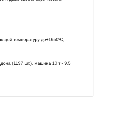
вающей температуру до+1650ºС;
она (1197 шт.), машина 10 т - 9,5