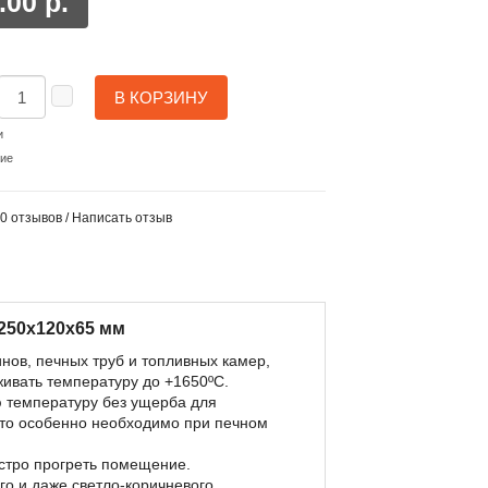
.00 р.
В КОРЗИНУ
и
ние
0 отзывов
/
Написать отзыв
250x120x65 мм
нов, печных труб и топливных камер,
живать температуру до +1650ºС.
ю температуру без ущерба для
 что особенно необходимо при печном
ыстро прогреть помещение.
го и даже светло-коричневого,