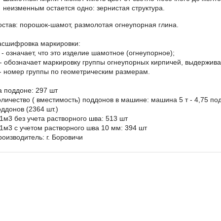
неизменным остается одно: зернистая структура.
остав: порошок-шамот, размолотая огнеупорная глина.
асшифровка маркировки:
 - означает, что это изделие шамотное (огнеупорное);
 - обозначает маркировку группы огнеупорных кирпичей, выдержи
 - номер группы по геометрическим размерам.
а поддоне: 297 шт
личество ( вместимость) поддонов в машине: машина 5 т - 4,75 подд
оддонов (2364 шт.)
 1м3 без учета растворного шва: 513 шт
 1м3 с учетом растворного шва 10 мм: 394 шт
роизводитель: г. Боровичи