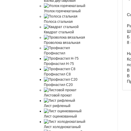
Балка двутавровая
Уголок горячекатаный
С
Полоса стальная
Р
Ш
Квадрат стальной
Б
8
Проволока вязальная
Профнастил
Н
Ко
Профнастил Н-75
п
В
Профнастил С8
В
П
Профнастил С20
Листовой прокат
Лист рифленый
Лист оцинкованный
Лист холоднокатаный