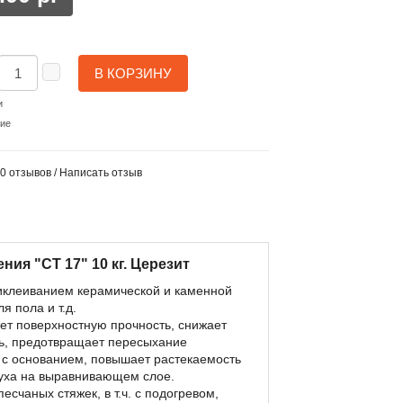
В КОРЗИНУ
и
ние
0 отзывов
/
Написать отзыв
ия "СТ 17" 10 кг. Церезит
иклеиванием керамической и каменной
 пола и т.д.
ет поверхностную прочность, снижает
ь, предотвращает пересыхание
 с основанием, повышает растекаемость
духа на выравнивающем слое.
счаных стяжек, в т.ч. с подогревом,