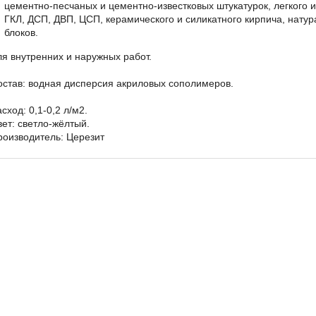
цементно-песчаных и цементно-известковых штукатурок, легкого и
ГКЛ, ДСП, ДВП, ЦСП, керамического и силикатного кирпича, натур
блоков.
ля внутренних и наружных работ.
остав: водная дисперсия акриловых сополимеров.
сход: 0,1-0,2 л/м2.
вет: светло-жёлтый.
роизводитель: Церезит