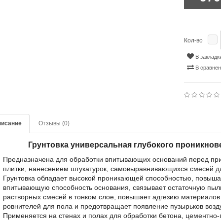
Кол-во
В закладк
В сравне
писание
Отзывы (0)
Грунтовка универсальная глубокого проникновен
Предназначена для обработки впитывающих оснований перед пр
плитки, нанесением штукатурок, самовыравнивающихся смесей для
Грунтовка обладает высокой проникающей способностью, повыша
впитывающую способность основания, связывает остаточную пыл
растворных смесей в тонком слое, повышает адгезию материалов
ровнителей для пола и предотвращает появление пузырьков воз
Применяется на стенах и полах для обработки бетона, цементно-пе