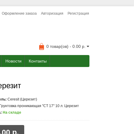
Оформление заказа
Авторизация
Регистрация
0 товар(ов) - 0.00 р.
Новости
Контакты
ерезит
ель:
Ceresit (Церезит)
Грунтовка проникающая "СТ 17" 10 л. Церезит
:
На складе
.00 р.